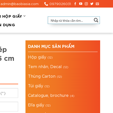
admin@baobiasia.com
0979026031
N HỘP GIẤY
N DỤNG
DANH MỤC SẢN PHẨM
ép
5 cm
Hộp giấy
(12)
Tem nhãn, Decal
(12)
Thùng Carton
(12)
Túi giấy
(12)
Catalogue, brochure
(4)
Đĩa giấy
(12)