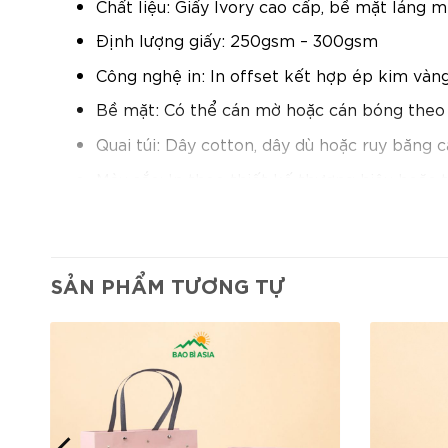
Chất liệu: Giấy Ivory cao cấp, bề mặt láng 
Định lượng giấy: 250gsm – 300gsm
Công nghệ in: In offset kết hợp ép kim vàng
Bề mặt: Có thể cán mờ hoặc cán bóng theo
Quai túi: Dây cotton, dây dù hoặc ruy băng 
Màu sắc: In theo thiết kế thương hiệu hoặc 
Đặc điểm nổi bật:
Chất liệu
giấy Ivory cao cấp
: bề mặt láng 
SẢN PHẨM TƯƠNG TỰ
khi đựng sản phẩm.
Công nghệ ép kim vàng nổi bật
: tạo điểm 
cho thương hiệu.
Kích thước lớn vừa phải
: phù hợp để đựng
thời trang, giày dép hoặc sản phẩm quà tặn
Dây quai chắc chắn
: thoải mái khi cầm, vận