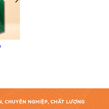
ng hoặc
à
Túi Giấy Đựng Cà Phê
Liên hệ
hí Minh.
TÍN, CHUYÊN NGHIỆP, CHẤT LƯỢNG