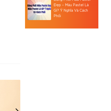
Đẹp – Màu Pastel Là
Gì? Ý Nghĩa Và Cách
Phối
 hay nhàu
đẳng cấp
phụ kiện