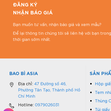
Email: baobiasiavn@gmail.com
ĐĂNG KÝ
Website:
https://baobiasia.com
NHẬN BÁO GIÁ
Bạn muốn tư vấn, nhận báo giá và xem mẫu?
Để lại thông tin chúng tôi sẽ liên hệ với bạn tron
thời gian sớm nhất.
BAO BÌ ASIA
SẢN PH
Địa chỉ:
47 Đường số 46,
Hộp giấ
Phường Tân Tạo, Thành phố Hồ
Tem nhã
Chí Minh
Thùng C
Hotline:
0979026031
Túi giấy