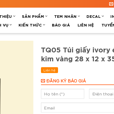
 THIỆU
SẢN PHẨM
TEM NHÃN
DECAL
I
H VỤ
KIẾN THỨC
BÁO GIÁ
LIÊN HỆ
TUYỂ
TQ05 Túi giấy ivory 
kim vàng 28 x 12 x 3
Liên hệ
ĐĂNG KÝ BÁO GIÁ