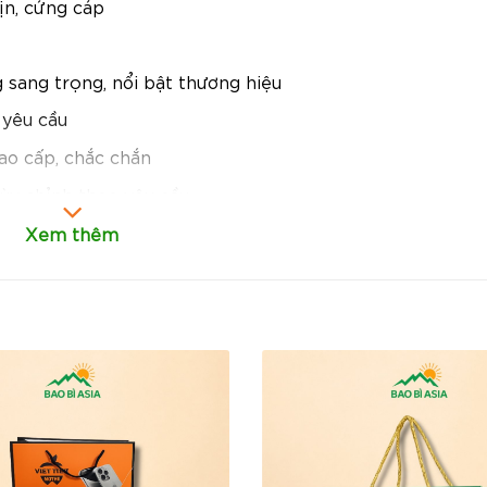
mịn, cứng cáp
 sang trọng, nổi bật thương hiệu
 yêu cầu
cao cấp, chắc chắn
tùy chỉnh theo yêu cầu
Xem thêm
mịn, độ cứng tốt giúp túi đứng dáng đẹp, không bị nhăn
nhấn sang trọng, tinh tế, giúp tăng giá trị nhận diện và 
 các sản phẩm như hộp quà, mỹ phẩm cao cấp, quần áo, 
g doanh nghiệp.
 chuyển dễ dàng, tăng tính tiện lợi cho người sử dụng.