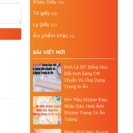
Khay Giấy
(12)
Tô giấy
(12)
Ly giấy
(12)
Ấn phẩm khác
(4)
BÀI VIẾT MỚI
Inch Là Gì? Bảng Quy
Đổi Inch Sang CM
Chuẩn Và Ứng Dụng
Trong In Ấn
99+ Mẫu Sticker Đẹp,
Nhãn Dán, Hình Ảnh
Sticker Trang Trí Ấn
Tượng
Bảng Phối Màu Pastel