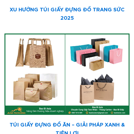
XU HƯỚNG TÚI GIẤY ĐỰNG ĐỒ TRANG SỨC
2025
TÚI GIẤY ĐỰNG ĐỒ ĂN – GIẢI PHÁP XANH &
TIỆN LỢI