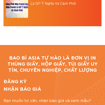
Là Gì? Ý Nghĩa Và Cách Phối
BAO BÌ ASIA TỰ HÀO LÀ ĐƠN VỊ IN
THÙNG GIẤY, HỘP GIẤY, TÚI GIẤY UY
TÍN, CHUYÊN NGHIỆP, CHẤT LƯỢNG
ĐĂNG KÝ
NHẬN BÁO GIÁ
Bạn muốn tư vấn, nhận báo giá và xem mẫu?