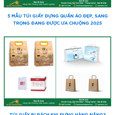
5 MẪU TÚI GIẤY ĐỰNG QUẦN ÁO ĐẸP, SANG
TRỌNG ĐANG ĐƯỢC ƯA CHUỘNG 2025
TÚI GIẤY BỊ RÁCH KHI ĐỰNG HÀNG NẶNG?