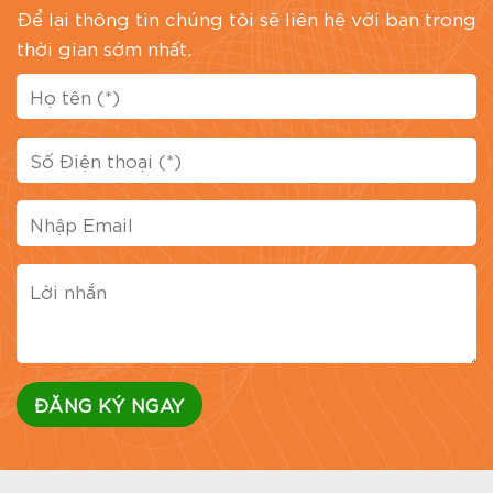
Để lại thông tin chúng tôi sẽ liên hệ với bạn trong
thời gian sớm nhất.