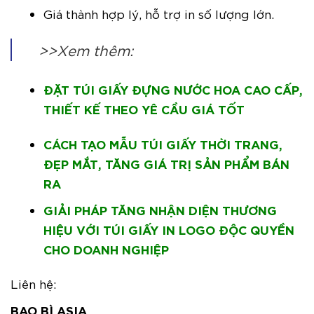
Giá thành hợp lý, hỗ trợ in số lượng lớn.
>>Xem thêm:
ĐẶT TÚI GIẤY ĐỰNG NƯỚC HOA CAO CẤP,
THIẾT KẾ THEO YÊ CẦU GIÁ TỐT
CÁCH TẠO MẪU TÚI GIẤY THỜI TRANG,
ĐẸP MẮT, TĂNG GIÁ TRỊ SẢN PHẨM BÁN
RA
GIẢI PHÁP TĂNG NHẬN DIỆN THƯƠNG
HIỆU VỚI TÚI GIẤY IN LOGO ĐỘC QUYỀN
CHO DOANH NGHIỆP
Liên hệ:
BAO BÌ ASIA