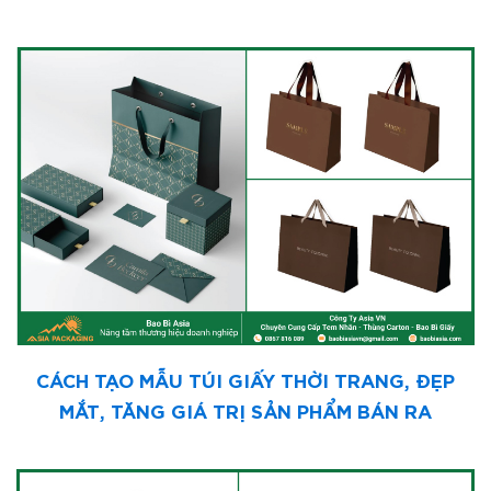
CÁCH TẠO MẪU TÚI GIẤY THỜI TRANG, ĐẸP
MẮT, TĂNG GIÁ TRỊ SẢN PHẨM BÁN RA