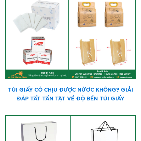
TÚI GIẤY CÓ CHỊU ĐƯỢC NỨƠC KHÔNG? GIẢI
ĐÁP TẤT TẦN TẬT VỀ ĐỘ BỀN TÚI GIẤY