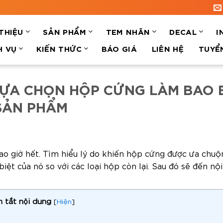
 THIỆU
SẢN PHẨM
TEM NHÃN
DECAL
I
H VỤ
KIẾN THỨC
BÁO GIÁ
LIÊN HỆ
TUYỂ
LỰA CHỌN HỘP CỨNG LÀM BAO 
SẢN PHẨM
 giờ hết. Tìm hiểu lý do khiến hộp cứng được ưa chuộ
iệt của nó so với các loại hộp còn lại. Sau đó sẽ đến nộ
 tắt nội dung
[
Hiện
]