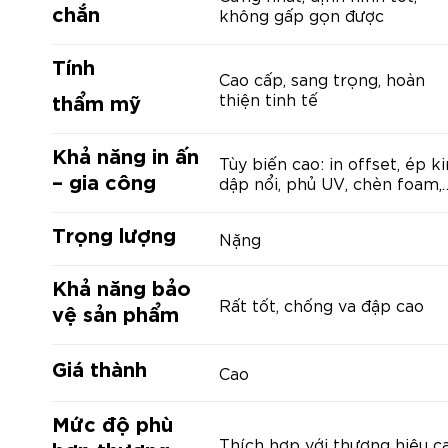
chắn
không gấp gọn được
Tính
Cao cấp, sang trọng, hoàn
thẩm mỹ
thiện tinh tế
Khả năng in ấn
Tùy biến cao: in offset, ép k
–
gia công
dập nổi, phủ UV, chèn foam,
Trọng lượng
Nặng
Khả năng bảo
Rất tốt, chống va đập cao
vệ sản phẩm
Giá thành
Cao
Mức độ phù
Thích hợp với thương hiệu c