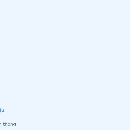
ệu
n thông