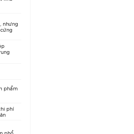
p, nhưng
 cứng
ép
rung
ản phẩm
hi phí
dân
ẩm phổ