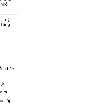
 nhỏ
m, mỹ
 tặng
ắc chắn
ực.
 bụi.
o cấp,