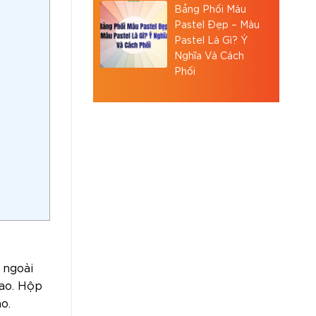
Bảng Phối Màu
Pastel Đẹp – Màu
Pastel Là Gì? Ý
Nghĩa Và Cách
Phối
 ngoài
cao. Hộp
o.