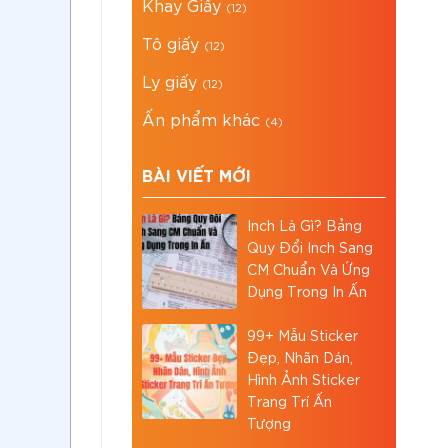
Khay Giấy
(12)
Tô giấy
(12)
Ly giấy
(12)
Ấn phẩm khác
(4)
BÀI VIẾT MỚI
Inch Là Gì? Bảng
Quy Đổi Inch Sang
CM Chuẩn Và Ứng
Dụng Trong In Ấn
99+ Mẫu Sticker
Đẹp, Nhãn Dán,
Hình Ảnh Sticker
Trang Trí Ấn
Tượng