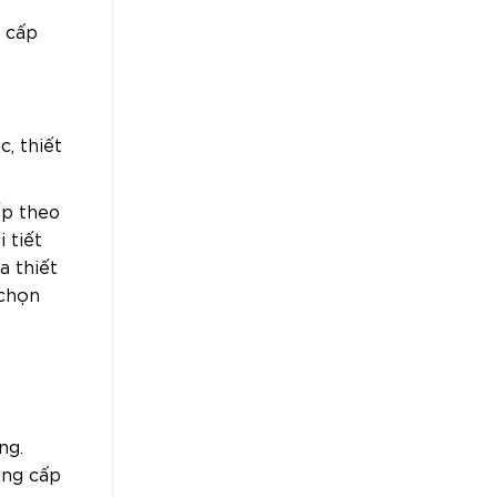
o cấp
, thiết
ếp theo
 tiết
a thiết
 chọn
ng.
ẳng cấp