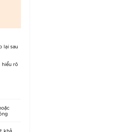
 lại sau
 hiểu rõ
hoặc
sóng
ít khả