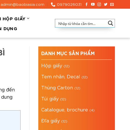
admin@baobiasia.com
0979026031
N HỘP GIẤY
N DỤNG
BÌ
DANH MỤC SẢN PHẨM
Hộp giấy
(12)
Tem nhãn, Decal
(12)
Thùng Carton
(12)
ng đến
i dung
Túi giấy
(12)
Catalogue, brochure
(4)
Đĩa giấy
(12)