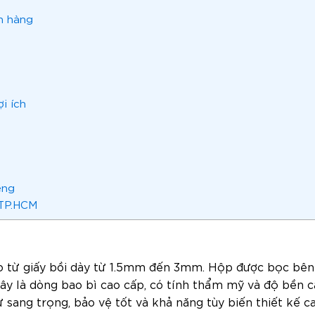
h hàng
i ích
iêng
 TP.HCM
ạo từ giấy bồi dày từ 1.5mm đến 3mm. Hộp được bọc bên
Đây là dòng bao bì cao cấp, có tính thẩm mỹ và độ bền 
 sang trọng, bảo vệ tốt và khả năng tùy biến thiết kế ca