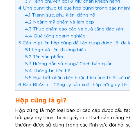
3.7
Tăng chuyển đổi & giữ chân khách hàng
4
Ứng dụng thực tế của hộp cứng trong các ngàn
4.1
Trang sức, phụ kiện, đồng hồ
4.2
Ngành mỹ phẩm và làm đẹp
4.3
Thực phẩm cao cấp và quà tặng đặc sản
4.4
Quà tặng doanh nghiệp
5
Cần in gì lên hộp cứng để tận dụng được tối đa lợ
5.1
Logo và tên thương hiệu
5.2
Tên sản phẩm
5.3
Hướng dẫn sử dụng/ Cách bảo quản
5.4
Thông tin liên hệ
5.5
Họa tiết nhận diện hoặc hình ảnh thiết kế r
6
Bao Bì Asia – Công ty sản xuất hộp cứng uy tín
Hộp cứng là gì?
Hộp cứng là một loại bao bì cao cấp được cấu t
bởi giấy mỹ thuật hoặc giấy in offset cán màng. 
thường được sử dụng trong các lĩnh vực đòi hỏi sự