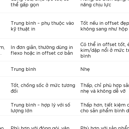
thể gấp gọn
năng chịu lực
Trung bình – phụ thuộc vào
Tốt nếu in offset đẹ
kỹ thuật in
không sang như hộp
Có thể in offset tốt, 
im,
In đơn giản, thường dùng in
kim/dập nổi ở mức t
…
flexo hoặc in offset cơ bản
bình
Trung bình
Nhẹ
Tốt, chống sốc ở mức tương
Thấp, chỉ phù hợp s
đối
nhẹ và không dễ vỡ
Trung bình – hợp lý với số
Thấp hơn, tiết kiệm c
lượng lớn
cho sản phẩm bình 
ao
Phù hợp với đóng gói, vận
Phù hợp với sản ph