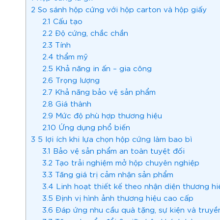
2
So sánh hộp cứng với hộp carton và hộp giấy
2.1
Cấu tạo
2.2
Độ cứng, chắc chắn
2.3
Tính
2.4
thẩm mỹ
2.5
Khả năng in ấn – gia công
2.6
Trọng lượng
2.7
Khả năng bảo vệ sản phẩm
2.8
Giá thành
2.9
Mức độ phù hợp thương hiệu
2.10
Ứng dụng phổ biến
3
5 lợi ích khi lựa chọn hộp cứng làm bao bì
3.1
Bảo vệ sản phẩm an toàn tuyệt đối
3.2
Tạo trải nghiệm mở hộp chuyên nghiệp
3.3
Tăng giá trị cảm nhận sản phẩm
3.4
Linh hoạt thiết kế theo nhận diện thương hi
3.5
Định vị hình ảnh thương hiệu cao cấp
3.6
Đáp ứng nhu cầu quà tặng, sự kiện và truyề