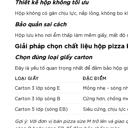
Thiết kế hộp không tối ưu
Hộp không có gân chịu lực, nắp lỏng, không bo kh
Bảo quản sai cách
Hộp lưu kho nơi ẩm thấp làm mềm giấy, mất độ đ
Giải pháp chọn chất liệu hộp pizza
Chọn đúng loại giấy carton
Đây là yếu tố quan trọng nhất để đảm bảo hộp gi
LOẠI GIẤY
ĐẶC ĐIỂM
Carton 3 lớp sóng E
Mỏng nhẹ – sóng nh
Carton 3 lớp sóng B
Cứng hơn, chống m
Carton 5 lớp (sóng EB)
Siêu cứng, chịu lực
Gợi ý: Với đơn vị bán pizza size M trở lên và gi
sóng B hoặc sóng EB để đảm bảo chống móp.