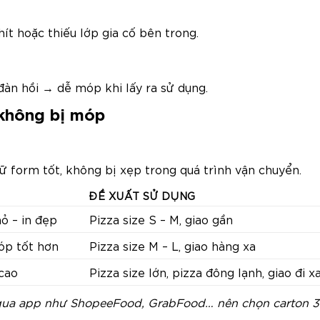
ít hoặc thiếu lớp gia cố bên trong.
àn hồi → dễ móp khi lấy ra sử dụng.
 không bị móp
ữ form tốt, không bị xẹp trong quá trình vận chuyển.
ĐỀ XUẤT SỬ DỤNG
ỏ – in đẹp
Pizza size S – M, giao gần
óp tốt hơn
Pizza size M – L, giao hàng xa
 cao
Pizza size lớn, pizza đông lạnh, giao đi x
ao qua app như ShopeeFood, GrabFood… nên chọn carton 3