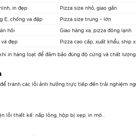
hình, in đẹp
Pizza size nhỏ, giao gần
g E, chống va đập
Pizza size trung – lớn
đàn hồi
Giao hàng xa, pizza đông lạnh
 và đẹp
Pizza cao cấp, xuất khẩu, ship 
 khi in hàng loạt để đảm bảo đúng độ cứng và chất lượn
a
 để tránh các lỗi ảnh hưởng trực tiếp đến trải nghiệm n
 lỗi thiết kế: nắp lỏng, hộp bị xẹp, in mờ…