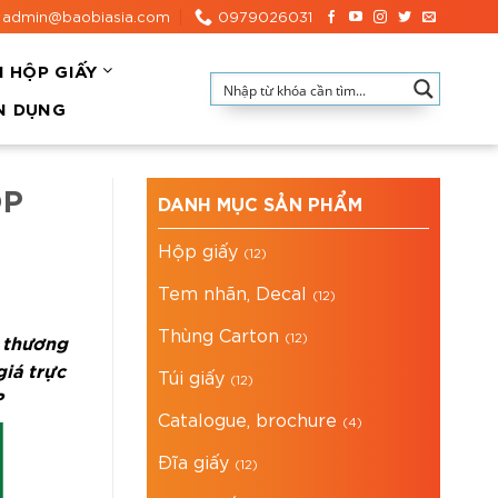
admin@baobiasia.com
0979026031
N HỘP GIẤY
N DỤNG
ÓP
DANH MỤC SẢN PHẨM
Hộp giấy
(12)
Tem nhãn, Decal
(12)
Thùng Carton
n thương
(12)
iá trực
Túi giấy
(12)
?
Catalogue, brochure
(4)
Đĩa giấy
(12)