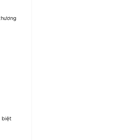
 thương
 biệt