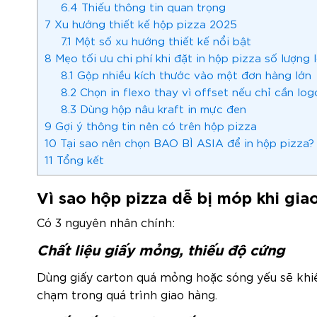
6.4
Thiếu thông tin quan trọng
7
Xu hướng thiết kế hộp pizza 2025
7.1
Một số xu hướng thiết kế nổi bật
8
Mẹo tối ưu chi phí khi đặt in hộp pizza số lượng 
8.1
Gộp nhiều kích thước vào một đơn hàng lớn
8.2
Chọn in flexo thay vì offset nếu chỉ cần log
8.3
Dùng hộp nâu kraft in mực đen
9
Gợi ý thông tin nên có trên hộp pizza
10
Tại sao nên chọn BAO BÌ ASIA để in hộp pizza?
11
Tổng kết
Vì sao hộp pizza dễ bị móp khi gia
Có 3 nguyên nhân chính:
Chất liệu giấy mỏng, thiếu độ cứng
Dùng giấy carton quá mỏng hoặc sóng yếu sẽ khiế
chạm trong quá trình giao hàng.