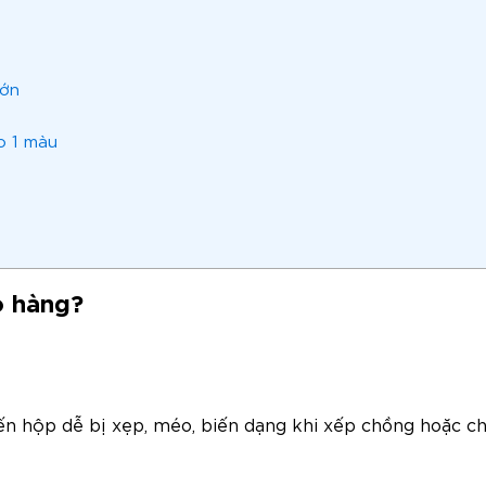
lớn
o 1 màu
o hàng?
n hộp dễ bị xẹp, méo, biến dạng khi xếp chồng hoặc ch