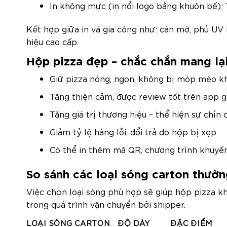
In không mực (in nổi logo bằng khuôn bế): T
Kết hợp giữa in và gia công như: cán mờ, phủ U
hiệu cao cấp.
Hộp pizza đẹp – chắc chắn mang lại 
Giữ pizza nóng, ngon, không bị móp méo kh
Tăng thiện cảm, được review tốt trên app g
Tăng giá trị thương hiệu – thể hiện sự chỉn
Giảm tỷ lệ hàng lỗi, đổi trả do hộp bị xẹp
Có thể in thêm mã QR, chương trình khuyến
So sánh các loại sóng carton thườ
Việc chọn loại sóng phù hợp sẽ giúp hộp pizza kh
trong quá trình vận chuyển bởi shipper.
LOẠI SÓNG CARTON
ĐỘ DÀY
ĐẶC ĐIỂM