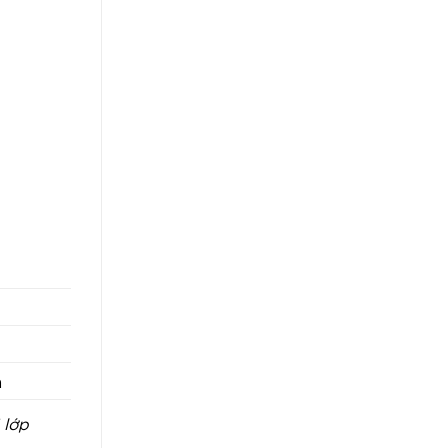
a
 lớp