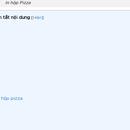
In hộp Pizza
 tắt nội dung
[
Hiện
]
 hộp pizza