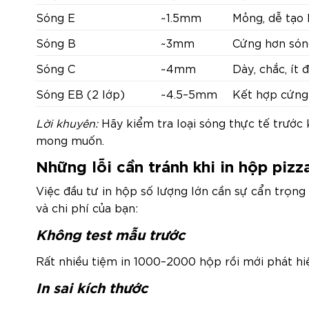
Sóng E
~1.5mm
Mỏng, dễ tạo 
Sóng B
~3mm
Cứng hơn són
Sóng C
~4mm
Dày, chắc, ít 
Sóng EB (2 lớp)
~4.5–5mm
Kết hợp cứng
Lời khuyên:
Hãy kiểm tra loại sóng thực tế trước
mong muốn.
Những lỗi cần tránh khi in hộp pizz
Việc đầu tư in hộp số lượng lớn cần sự cẩn trọng
và chi phí của bạn:
Không test mẫu trước
Rất nhiều tiệm in 1000–2000 hộp rồi mới phát hiện
In sai kích thước