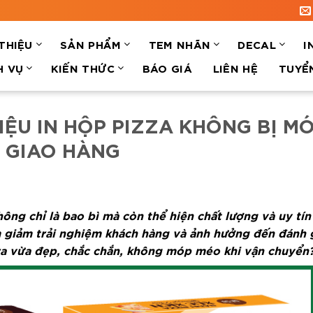
 THIỆU
SẢN PHẨM
TEM NHÃN
DECAL
I
H VỤ
KIẾN THỨC
BÁO GIÁ
LIÊN HỆ
TUYỂ
IỆU IN HỘP PIZZA KHÔNG BỊ M
I GIAO HÀNG
ông chỉ là bao bì mà còn thể hiện chất lượng và uy tí
m giảm trải nghiệm khách hàng và ảnh hưởng đến đánh g
zza vừa đẹp, chắc chắn, không móp méo khi vận chuyển