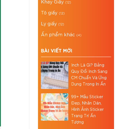
Khay Giấy
(12)
Tô giấy
(12)
Ly giấy
(12)
Ấn phẩm khác
(4)
BÀI VIẾT MỚI
Inch Là Gì? Bảng
Quy Đổi Inch Sang
CM Chuẩn Và Ứng
Dụng Trong In Ấn
99+ Mẫu Sticker
Đẹp, Nhãn Dán,
Hình Ảnh Sticker
Trang Trí Ấn
Tượng