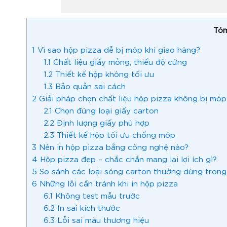
Tóm
1
Vì sao hộp pizza dễ bị móp khi giao hàng?
1.1
Chất liệu giấy mỏng, thiếu độ cứng
1.2
Thiết kế hộp không tối ưu
1.3
Bảo quản sai cách
2
Giải pháp chọn chất liệu hộp pizza không bị móp
2.1
Chọn đúng loại giấy carton
2.2
Định lượng giấy phù hợp
2.3
Thiết kế hộp tối ưu chống móp
3
Nên in hộp pizza bằng công nghệ nào?
4
Hộp pizza đẹp – chắc chắn mang lại lợi ích gì?
5
So sánh các loại sóng carton thường dùng trong
6
Những lỗi cần tránh khi in hộp pizza
6.1
Không test mẫu trước
6.2
In sai kích thước
6.3
Lỗi sai màu thương hiệu