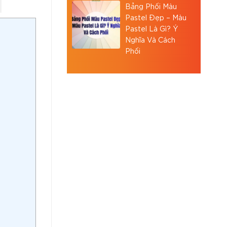
Bảng Phối Màu
Pastel Đẹp – Màu
Pastel Là Gì? Ý
Nghĩa Và Cách
Phối