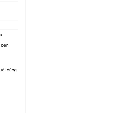
xa
g bạn
gười dùng