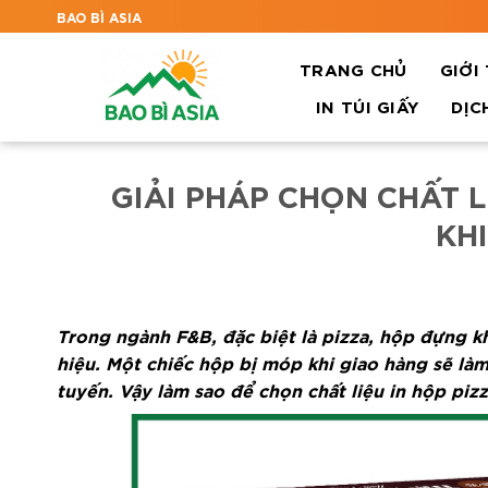
BAO BÌ ASIA
TRANG CHỦ
GIỚI
IN TÚI GIẤY
DỊC
GIẢI PHÁP CHỌN CHẤT L
KH
Trong ngành F&B, đặc biệt là pizza, hộp đựng kh
hiệu. Một chiếc hộp bị móp khi giao hàng sẽ là
tuyến. Vậy làm sao để chọn chất liệu in hộp pi