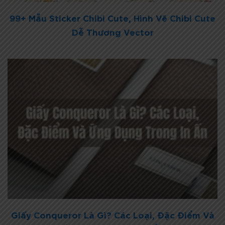
99+ Mẫu Sticker Chibi Cute, Hình Vẽ Chibi Cute
Dễ Thương Vector
Giấy Conqueror Là Gì? Các Loại, Đặc Điểm Và