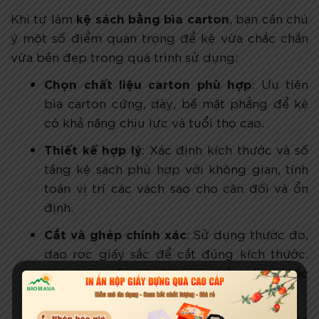
kệ sách bằng bìa carton
Khi tự làm
, bạn cần chú
ý một số điểm quan trọng để kệ vừa chắc chắn
vừa bền đẹp trong quá trình sử dụng:
Chọn chất liệu carton phù hợp
: Ưu tiên
bìa carton cứng, dày, bề mặt phẳng để kệ
có khả năng chịu lực và tuổi thọ cao.
Thiết kế hợp lý
: Xác định kích thước và số
tầng kệ sách phù hợp với không gian, tính
toán vị trí các vách sao cho cân đối và ổn
định.
Cắt và ghép chính xác
: Sử dụng thước đo,
dao rọc giấy sắc để cắt đúng kích thước.
Khi ghép, cần dán kín mép bằng keo chắc
để tăng độ bền.
Trang trí và bảo vệ bề mặt
: Có thể dán