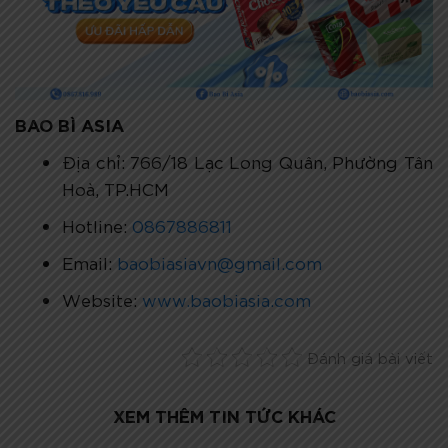
BAO BÌ ASIA
Địa chỉ: 766/18 Lạc Long Quân, Phường Tân
Hoà, TP.HCM
Hotline:
0867886811
Email:
baobiasiavn@gmail.com
Website:
www.baobiasia.com
Đánh giá bài viết
XEM THÊM TIN TỨC KHÁC