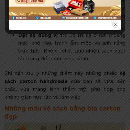
giấy màu, decal hoặc sơn để kệ sách carton
đẹp hơn. Phủ thêm keo bóng hoặc bọc
nilon giúp chống ẩm, chống bụi hiệu quả.
Đặt kệ đúng vị trí
: Bố trí kệ ở nơi thoáng
mát, khô ráo, tránh ẩm mốc và ánh nắng
trực tiếp. Không chất quá nhiều sách vượt
tải trọng để tránh cong vênh.
kệ
Chỉ cần lưu ý những điểm này những chiếc
sách carton handmade
của bạn sẽ vừa bền
chắc, vừa mang tính thẩm mỹ, phù hợp cho
không gian học tập và làm việc.
Những mẫu kệ sách bằng bìa carton
đẹp