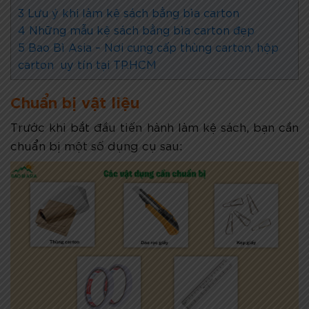
3
Lưu ý khi làm kệ sách bằng bìa carton
4
Những mẫu kệ sách bằng bìa carton đẹp
5
Bao Bì Asia – Nơi cung cấp thùng carton, hộp
carton uy tín tại TP.HCM
Chuẩn bị vật liệu
Trước khi bắt đầu tiến hành làm kệ sách, bạn cần
chuẩn bị một số dụng cụ sau: