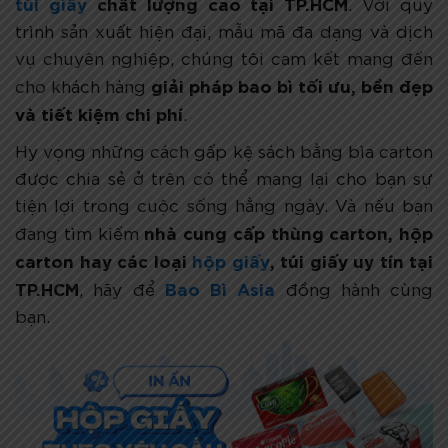
túi giấy
chất lượng cao tại TP.HCM
. Với quy
trình sản xuất hiện đại, mẫu mã đa dạng và dịch
vụ chuyên nghiệp, chúng tôi cam kết mang đến
giải pháp bao bì tối ưu, bền đẹp
cho khách hàng
và tiết kiệm chi phí
.
Hy vọng những cách gấp kệ sách bằng bìa carton
được chia sẻ ở trên có thể mang lại cho bạn sự
tiện lợi trong cuộc sống hằng ngày. Và nếu bạn
nhà cung cấp thùng carton, hộp
đang tìm kiếm
carton hay các loại
hộp giấy
, túi giấy uy tín tại
TP.HCM
Bao Bì Asia
, hãy để
đồng hành cùng
bạn.