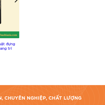
uật đựng
HĐR28 – Hộp giấy mỹ thuật xanh
ang trí
navy đựng rượu dập nổi họa tiết
Liên hệ
hí Minh.
TÍN, CHUYÊN NGHIỆP, CHẤT LƯỢNG