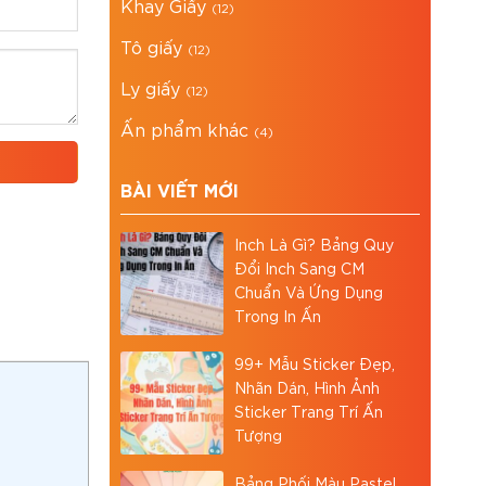
Khay Giấy
(12)
Tô giấy
(12)
Ly giấy
(12)
Ấn phẩm khác
(4)
BÀI VIẾT MỚI
Inch Là Gì? Bảng Quy
Đổi Inch Sang CM
Chuẩn Và Ứng Dụng
Trong In Ấn
99+ Mẫu Sticker Đẹp,
Nhãn Dán, Hình Ảnh
Sticker Trang Trí Ấn
Tượng
Bảng Phối Màu Pastel