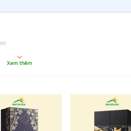
ml)
hể tùy chỉnh theo yêu cầu
Xem thêm
ện môi trường
gài hông chắc chắn, bảo vệ chai rượu an toàn
uyền thống, dễ đóng mở
heo yêu cầu
ác, đóng mở nhanh, đảm bảo hộp luôn chắc chắn.
ốt, hạn chế móp méo khi vận chuyển.