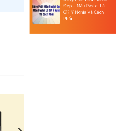
Đẹp – Màu Pastel Là
Gì? Ý Nghĩa Và Cách
Phối