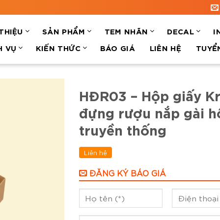
 THIỆU
SẢN PHẨM
TEM NHÃN
DECAL
I
H VỤ
KIẾN THỨC
BÁO GIÁ
LIÊN HỆ
TUYỂ
HĐR03 – Hộp giấy Kr
đựng rượu nắp gài 
truyền thống
Liên hệ
ĐĂNG KÝ BÁO GIÁ