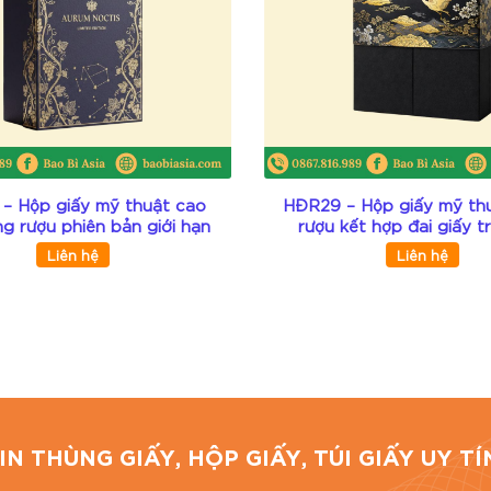
aft tự nhiên tạo cảm giác sang trọng, tinh tế.
ám mực tốt, thể hiện logo rõ nét, chuyên nghiệp.
ượu quà tặng, rượu bán lẻ, quà biếu dịp lễ Tết.
Giá cạnh tranh nhất thị trường.
– Hộp giấy mỹ thuật cao
HĐR29 – Hộp giấy mỹ th
g rượu phiên bản giới hạn
rượu kết hợp đai giấy tr
Liên hệ
Liên hệ
 với đơn giá trị lớn.
lượng, đúng tiến độ.
iệu, uy tín, chuyên nghiệp, chất lượng tại Thành phố Hồ C
thùng carton,.. theo yêu cầu.
IN THÙNG GIẤY, HỘP GIẤY, TÚI GIẤY UY 
M