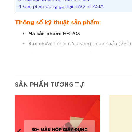
4
Giải pháp đóng gói tại BAO BÌ ASIA
Thông số kỹ thuật sản phẩm:
Mã sản phẩm:
HĐR03
Sức chứa:
1 chai rượu vang tiêu chuẩn (750
Kích thước:
theo tiêu chuẩn chai rượu, có t
Chất liệu:
giấy Kraft nâu tự nhiên, thân thi
Cấu tạo:
giấy Kraft dày cứng, thiết kế nắp 
SẢN PHẨM TƯƠNG TỰ
Hình dáng:
dạng hộp đứng, nắp gài hông tr
In ấn:
nhận in logo, thông tin thương hiệu t
Đặc điểm nổi bật
Thiết kế nắp gài hông tiện dụng:
dễ thao t
Chất liệu Kraft bền bỉ:
giấy dày, chịu lực t