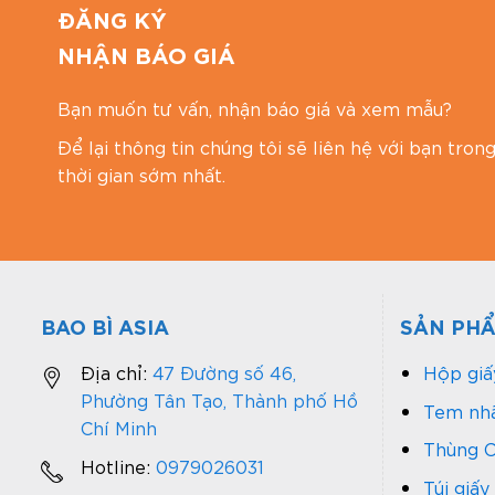
ĐĂNG KÝ
Hotline: 0867886811
NHẬN BÁO GIÁ
Email: baobiasiavn@gmail.com
Website:
https://baobiasia.com
Bạn muốn tư vấn, nhận báo giá và xem mẫu?
Để lại thông tin chúng tôi sẽ liên hệ với bạn tron
thời gian sớm nhất.
BAO BÌ ASIA
SẢN PH
Địa chỉ:
47 Đường số 46,
Hộp giấ
Phường Tân Tạo, Thành phố Hồ
Tem nhã
Chí Minh
Thùng C
Hotline:
0979026031
Túi giấy