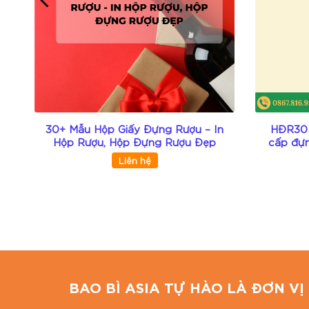
Phong cách truyền thống, mộc mạc:
màu Kr
Thuận tiện in ấn thương hiệu:
bề mặt giấy b
Ứng dụng linh hoạt:
phù hợp làm hộp đựng r
Mua sản phẩm tại Bao Bì Asia
Sản xuất trực tiếp, không qua trung gian → 
30+ Mẫu Hộp Giấy Đựng Rượu – In
HĐR30 
Hộp Rượu, Hộp Đựng Rượu Đẹp
cấp đựn
Hỗ trợ in ấn thương hiệu với mọi đơn hàng.
Liên hệ
Giao hàng toàn quốc, miễn phí nội thành HCM
Tư vấn mẫu mã miễn phí, cam kết đúng chất 
Giải pháp đóng gói tại BAO BÌ ASIA
Bao Bì Asia tự hào là đơn vị in ấn trên mọi chất l
Chúng tôi cung cấp dịch vụ: in hộp giấy carton, in 
BAO BÌ ASIA TỰ HÀO LÀ ĐƠN VỊ 
Địa chỉ: 47 Đường số 46, Phường Tân Tạo, TP.HC