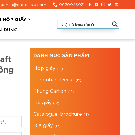
admin@baobiasia.com
0979026031
N HỘP GIẤY
N DỤNG
DANH MỤC SẢN PHẨM
aft
hông
Hộp giấy
(12)
Tem nhãn, Decal
(12)
Thùng Carton
(12)
Túi giấy
(12)
Catalogue, brochure
(4)
Đĩa giấy
(12)