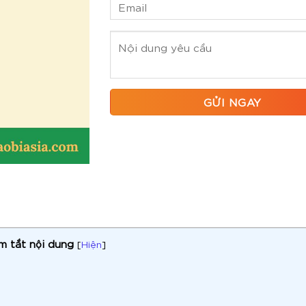
m tắt nội dung
[
Hiện
]