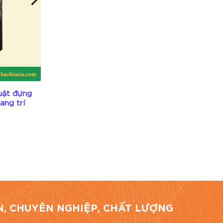
uật đựng
HĐR28 – Hộp giấy mỹ thuật xanh
ang trí
navy đựng rượu dập nổi họa tiết
Liên hệ
TÍN, CHUYÊN NGHIỆP, CHẤT LƯỢNG