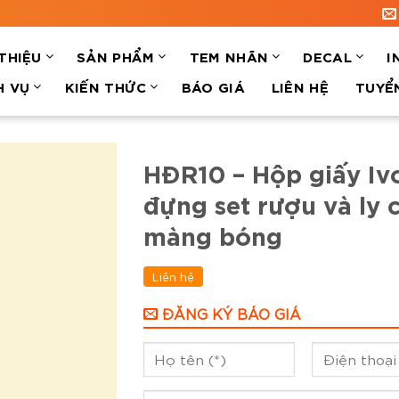
 THIỆU
SẢN PHẨM
TEM NHÃN
DECAL
I
H VỤ
KIẾN THỨC
BÁO GIÁ
LIÊN HỆ
TUYỂ
HĐR10 – Hộp giấy Iv
đựng set rượu và ly 
màng bóng
Liên hệ
ĐĂNG KÝ BÁO GIÁ