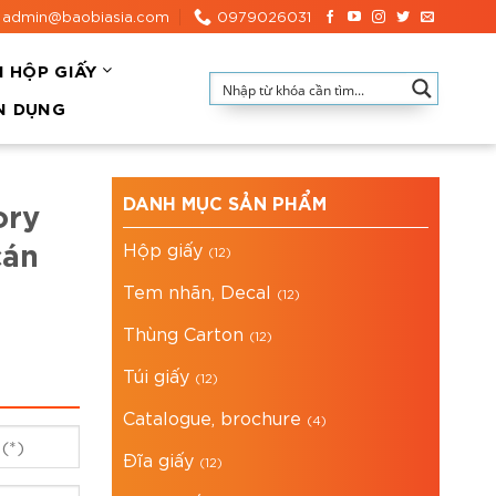
admin@baobiasia.com
0979026031
N HỘP GIẤY
N DỤNG
DANH MỤC SẢN PHẨM
ory
cán
Hộp giấy
(12)
Tem nhãn, Decal
(12)
Thùng Carton
(12)
Túi giấy
(12)
Catalogue, brochure
(4)
Đĩa giấy
(12)