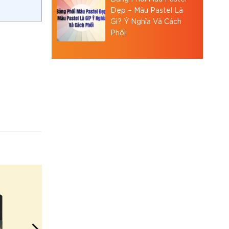
Đẹp – Màu Pastel Là
Gì? Ý Nghĩa Và Cách
Phối