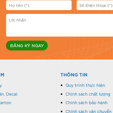
iệu, uy tín, chuyên nghiệp, chất lượng tại Thành phố Hồ C
thùng carton,.. theo yêu cầu.
M
g
Đánh 
ẨM
THÔNG TIN
y
Quy trình thực hiện
n, Decal
Chính sách chất lượng
arton
Chính sách bảo hành
Chính sách vận chuyển