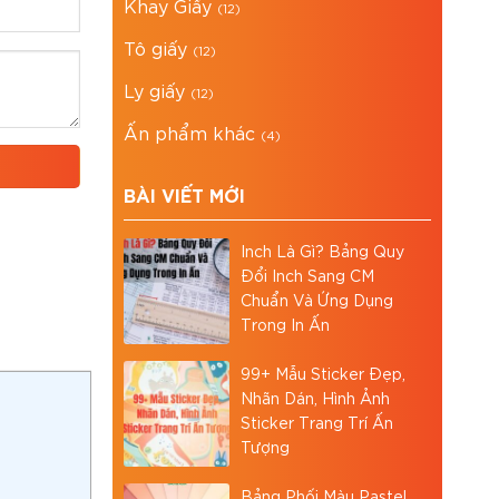
Khay Giấy
(12)
Tô giấy
(12)
Ly giấy
(12)
Ấn phẩm khác
(4)
BÀI VIẾT MỚI
Inch Là Gì? Bảng Quy
Đổi Inch Sang CM
Chuẩn Và Ứng Dụng
Trong In Ấn
99+ Mẫu Sticker Đẹp,
Nhãn Dán, Hình Ảnh
Sticker Trang Trí Ấn
Tượng
Bảng Phối Màu Pastel