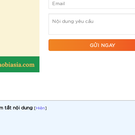
m tắt nội dung
[
Hiện
]