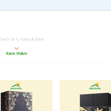
0ml) và ly rượu đi kèm
 thể tùy chỉnh theo yêu cầu
Xem thêm
i trường
 định, cán màng bóng bảo vệ bề mặt
g trọng và nổi bật
heo yêu cầu