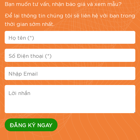
Bạn muốn tư vấn, nhận báo giá và xem mẫu?
Để lại thông tin chúng tôi sẽ liên hệ với bạn trong
thời gian sớm nhất.