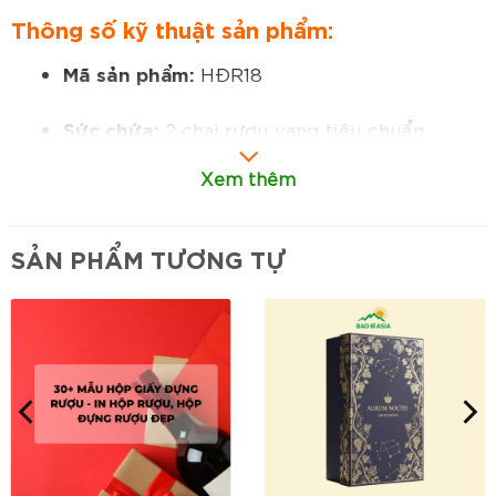
Thông số kỹ thuật sản phẩm:
Mã sản phẩm:
HĐR18
Sức chứa:
2 chai rượu vang tiêu chuẩn
(750ml/chai)
Xem thêm
Kích thước:
theo tiêu chuẩn chai vang, có
thể tùy chỉnh theo yêu cầu
SẢN PHẨM TƯƠNG TỰ
Chất liệu:
carton lạnh cao cấp, lót khay
nhung bên trong
Cấu tạo:
hộp cứng dày chắc, khay nhung
định hình cố định chai rượu an toàn
Hình dáng:
dạng hộp đứng hoặc ngang, nắp