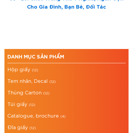
Cho Gia Đình, Bạn Bè, Đối Tác
DANH MỤC SẢN PHẨM
Hộp giấy
(12)
Tem nhãn, Decal
(12)
Thùng Carton
(12)
Túi giấy
(12)
Catalogue, brochure
(4)
Đĩa giấy
(12)