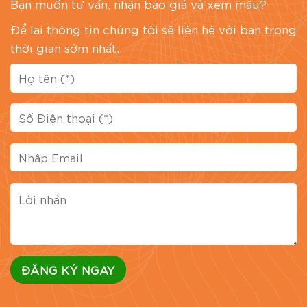
Bạn muốn tư vấn, nhận báo giá và xem mẫu?
Để lại thông tin chúng tôi sẽ liên hệ với bạn trong
thời gian sớm nhất.