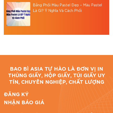
Bảng Phối Màu Pastel Đẹp – Màu Pastel
Là Gì? Ý Nghĩa Và Cách Phối
BAO BÌ ASIA TỰ HÀO LÀ ĐƠN VỊ IN
THÙNG GIẤY, HỘP GIẤY, TÚI GIẤY UY
TÍN, CHUYÊN NGHIỆP, CHẤT LƯỢNG
ĐĂNG KÝ
NHẬN BÁO GIÁ