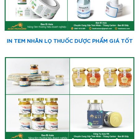
IN TEM NHÃN LỌ THUỐC DƯỢC PHẨM GIÁ TỐT