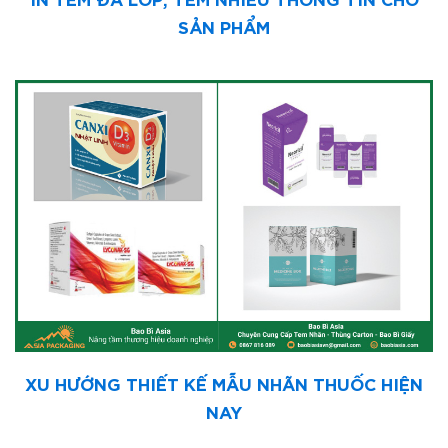
SẢN PHẨM
XU HƯỚNG THIẾT KẾ MẪU NHÃN THUỐC HIỆN
NAY