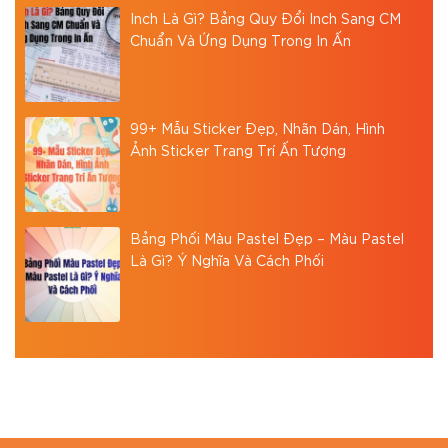
Inch Là Gì? Bảng Quy Đổi Inch Sang CM
Chuẩn Và Ứng Dụng Trong In Ấn
99+ Mẫu Sticker Đẹp, Nhãn Dán, Hình
Ảnh Sticker Trang Trí Ấn Tượng
Bảng Phối Màu Pastel Đẹp – Màu Pastel
Là Gì? Ý Nghĩa Và Cách Phối