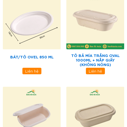
TÔ BÃ MÍA TRẮNG OVAL
BÁT/TÔ OVEL 850 ML
1000ML + NẮP GIẤY
(KHÔNG NÓNG)
Liên hệ
Liên hệ