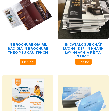
IN BROCHURE GIÁ RẺ,
IN CATALOGUE CHẤT
BÁO GIÁ IN BROCHURE
LƯỢNG, ĐẸP, IN NHANH
THEO YÊU CẦU TPHCM
LẤY NGAY GIÁ RẺ TẠI
TPHCM
Liên hệ
Liên hệ