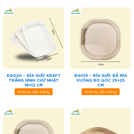
ĐG020 – ĐĨA GIẤY KRAFT
ĐG019 – ĐĨA GIẤY BÃ MÍA
TRẮNG HÌNH CHỮ NHẬT
VUÔNG BO GÓC 25×25
18×12 CM
CM
Không sẵn hàng
Không sẵn hàng