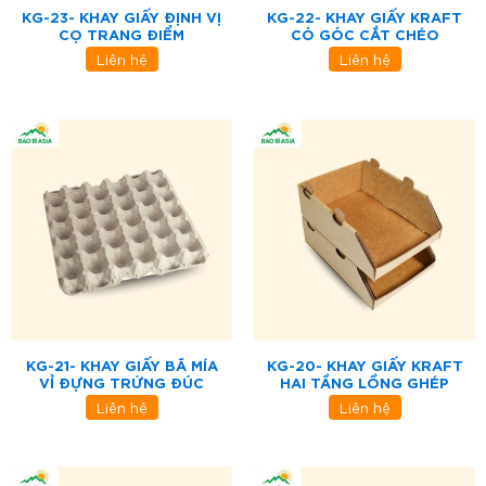
KG-23- KHAY GIẤY ĐỊNH VỊ
KG-22- KHAY GIẤY KRAFT
CỌ TRANG ĐIỂM
CÓ GÓC CẮT CHÉO
Liên hệ
Liên hệ
KG-21- KHAY GIẤY BÃ MÍA
KG-20- KHAY GIẤY KRAFT
VỈ ĐỰNG TRỨNG ĐÚC
HAI TẦNG LỒNG GHÉP
Liên hệ
Liên hệ