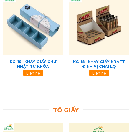
KG-19- KHAY GIẤY CHỮ
KG-18- KHAY GIẤY KRAFT
NHẬT TỰ KHÓA
ĐỊNH VỊ CHAI LỌ
Liên hệ
Liên hệ
TÔ GIẤY