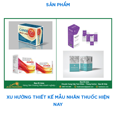
SẢN PHẨM
XU HƯỚNG THIẾT KẾ MẪU NHÃN THUỐC HIỆN
NAY