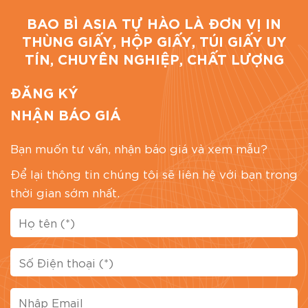
BAO BÌ ASIA TỰ HÀO LÀ ĐƠN VỊ IN
THÙNG GIẤY, HỘP GIẤY, TÚI GIẤY UY
TÍN, CHUYÊN NGHIỆP, CHẤT LƯỢNG
ĐĂNG KÝ
NHẬN BÁO GIÁ
Bạn muốn tư vấn, nhận báo giá và xem mẫu?
Để lại thông tin chúng tôi sẽ liên hệ với bạn trong
thời gian sớm nhất.