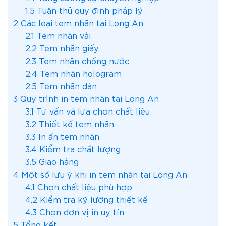
1.5
Tuân thủ quy định pháp lý
2
Các loại tem nhãn tại Long An
2.1
Tem nhãn vải
2.2
Tem nhãn giấy
2.3
Tem nhãn chống nước
2.4
Tem nhãn hologram
2.5
Tem nhãn dán
3
Quy trình in tem nhãn tại Long An
3.1
Tư vấn và lựa chọn chất liệu
3.2
Thiết kế tem nhãn
3.3
In ấn tem nhãn
3.4
Kiểm tra chất lượng
3.5
Giao hàng
4
Một số lưu ý khi in tem nhãn tại Long An
4.1
Chọn chất liệu phù hợp
4.2
Kiểm tra kỹ lưỡng thiết kế
4.3
Chọn đơn vị in uy tín
5
Tổng kết