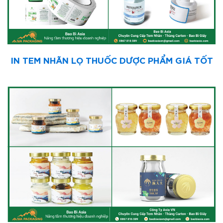
IN TEM NHÃN LỌ THUỐC DƯỢC PHẨM GIÁ TỐT