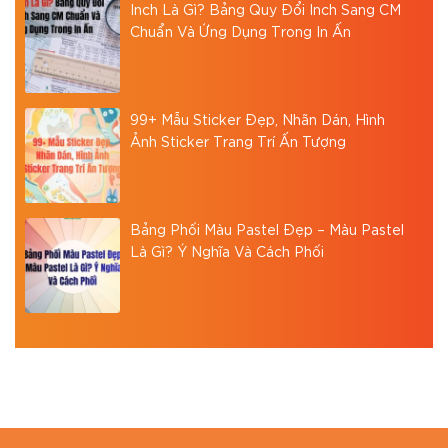
Inch Là Gì? Bảng Quy Đổi Inch Sang CM
Chuẩn Và Ứng Dụng Trong In Ấn
99+ Mẫu Sticker Đẹp, Nhãn Dán, Hình
Ảnh Sticker Trang Trí Ấn Tượng
Bảng Phối Màu Pastel Đẹp – Màu Pastel
Là Gì? Ý Nghĩa Và Cách Phối