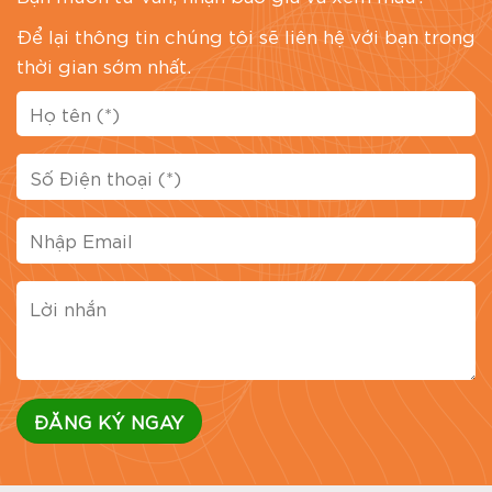
Để lại thông tin chúng tôi sẽ liên hệ với bạn trong
thời gian sớm nhất.