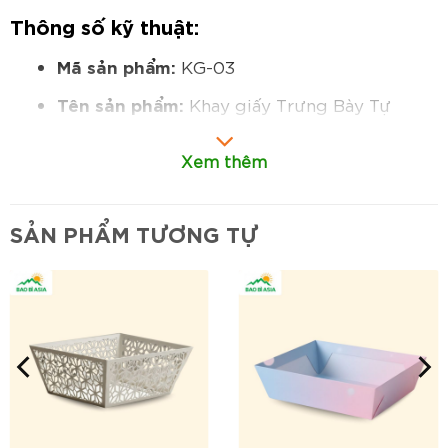
Thông số kỹ thuật:
Mã sản phẩm:
KG-03
Tên sản phẩm:
Khay giấy Trưng Bày Tự
Đứng
Xem thêm
Kích thước:
250x180x80 mm (chiều dài x
chiều rộng x chiều cao tham khảo)
SẢN PHẨM TƯƠNG TỰ
Chất liệu:
Giấy Carton sóng E/F được bồi
giấy Duplex in hoặc giấy Ivory.
Cấu tạo:
Khay được gấp, dán và có một
phần vách lưng (back wall) tích hợp, có thể
gài hoặc dựng đứng độc lập.
Hình dáng:
Hình hộp chữ nhật, có phần lưng
cao hơn mặt trước.