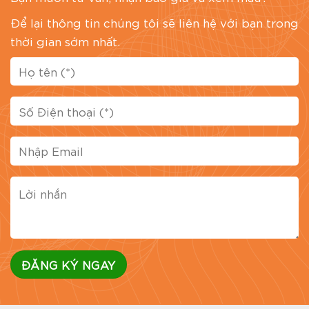
Để lại thông tin chúng tôi sẽ liên hệ với bạn trong
thời gian sớm nhất.