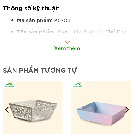
Thông số kỹ thuật:
Mã sản phẩm:
KG-04
Tên sản phẩm:
Khay giấy Kraft Tái Chế Đáy
Vuông
Xem thêm
Kích thước:
100x100x50 mm (chiều dài x
chiều rộng x chiều cao tham khảo)
SẢN PHẨM TƯƠNG TỰ
Chất liệu:
Giấy Kraft Tái chế định lượng 280-
350gsm.
Cấu tạo:
Khay được gấp từ một tấm giấy
duy nhất, các góc có thể tự khóa hoặc dán
để tạo hình, đáy bằng.
Hình dáng:
Hình vuông, đáy bằng.
In ấn:
In Flexo 1-2 màu (thường là đen, trắng