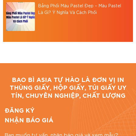
Hotline: 0867 886 811
Bảng Phối Màu Pastel Đẹp – Màu Pastel
Email: baobiasiavn@gmail.com
Là Gì? Ý Nghĩa Và Cách Phối
Website:
https://baobiasia.com
Đánh giá bài viết
BAO BÌ ASIA TỰ HÀO LÀ ĐƠN VỊ IN
THÙNG GIẤY, HỘP GIẤY, TÚI GIẤY UY
TÍN, CHUYÊN NGHIỆP, CHẤT LƯỢNG
ĐĂNG KÝ
NHẬN BÁO GIÁ
Bạn muốn tư vấn, nhận báo giá và xem mẫu?