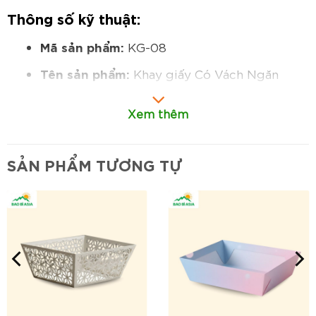
Thông số kỹ thuật:
Mã sản phẩm:
KG-08
Tên sản phẩm:
Khay giấy Có Vách Ngăn
(Combo Meal)
Xem thêm
Kích thước:
280x160x50 mm (chiều dài x
chiều rộng x chiều cao tham khảo)
SẢN PHẨM TƯƠNG TỰ
Chất liệu:
Giấy Duplex định lượng 300gsm,
thường cán PE bên trong.
Cấu tạo:
Khay được gấp, dán và có 2-3 vách
ngăn cố định bên trong.
Hình dáng:
Hình chữ nhật, được chia thành
các ô nhỏ hơn.
In ấn:
In Offset 4 màu, thường có logo và