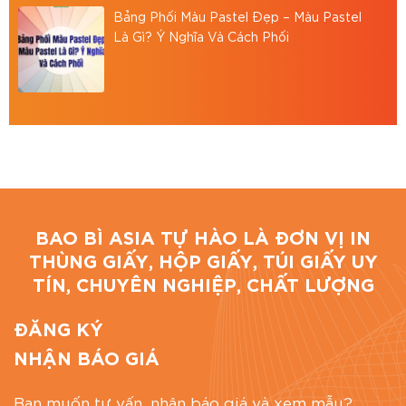
Hotline: 0867 886 811
Bảng Phối Màu Pastel Đẹp – Màu Pastel
Email: baobiasiavn@gmail.com
Là Gì? Ý Nghĩa Và Cách Phối
Website:
https://baobiasia.com
Đánh giá bài viết
BAO BÌ ASIA TỰ HÀO LÀ ĐƠN VỊ IN
THÙNG GIẤY, HỘP GIẤY, TÚI GIẤY UY
TÍN, CHUYÊN NGHIỆP, CHẤT LƯỢNG
ĐĂNG KÝ
NHẬN BÁO GIÁ
Bạn muốn tư vấn, nhận báo giá và xem mẫu?