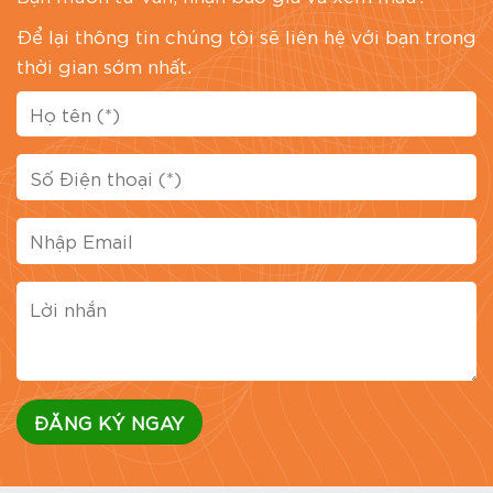
Để lại thông tin chúng tôi sẽ liên hệ với bạn trong
thời gian sớm nhất.