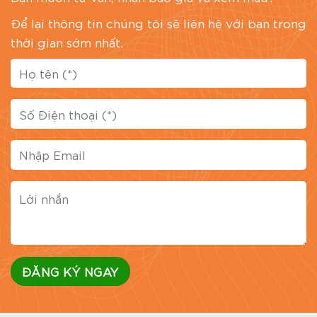
Để lại thông tin chúng tôi sẽ liên hệ với bạn trong
thời gian sớm nhất.