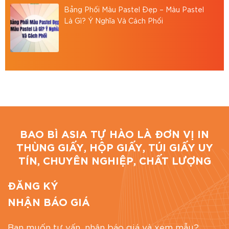
Địa chỉ: 766/18 Lạc Long Quân, Phường 9, Tân
Bảng Phối Màu Pastel Đẹp – Màu Pastel
Bình, TP.HCM
Là Gì? Ý Nghĩa Và Cách Phối
Hotline: 0867 886 811
Email: baobiasiavn@gmail.com
Website:
https://baobiasia.com
Đánh giá bài viết
BAO BÌ ASIA TỰ HÀO LÀ ĐƠN VỊ IN
THÙNG GIẤY, HỘP GIẤY, TÚI GIẤY UY
TÍN, CHUYÊN NGHIỆP, CHẤT LƯỢNG
ĐĂNG KÝ
NHẬN BÁO GIÁ
Bạn muốn tư vấn, nhận báo giá và xem mẫu?