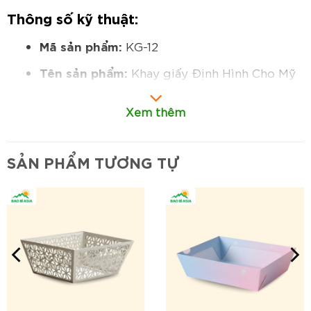
Thông số kỹ thuật:
Mã sản phẩm:
KG-12
Tên sản phẩm:
Khay giấy Định Hình Cho Mỹ
Phẩm
Xem thêm
Kích thước:
Tùy chỉnh theo kích thước của
bộ sản phẩm mỹ phẩm.
SẢN PHẨM TƯƠNG TỰ
Chất liệu:
Giấy Ivory hoặc Couche định
lượng 350gsm trở lên, có thể bồi thêm để
tăng độ cứng.
Cấu tạo:
Lõi khay được bế khuôn chính xác
để ôm sát và giữ cố định các chai lọ, tuýp
mỹ phẩm.
Hình dáng:
Hình dáng phức tạp, được thiết
kế riêng biệt để khớp với từng sản phẩm.