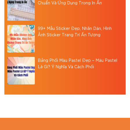
Chuẩn Và Ứng Dụng Trong In Ấn
99+ Mẫu Sticker Đẹp, Nhãn Dán, Hình
Ảnh Sticker Trang Trí Ấn Tượng
Bảng Phối Màu Pastel Đẹp – Màu Pastel
Là Gì? Ý Nghĩa Và Cách Phối