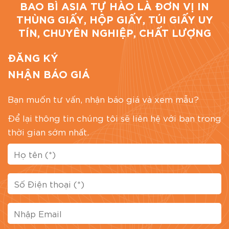
BAO BÌ ASIA TỰ HÀO LÀ ĐƠN VỊ IN
THÙNG GIẤY, HỘP GIẤY, TÚI GIẤY UY
TÍN, CHUYÊN NGHIỆP, CHẤT LƯỢNG
ĐĂNG KÝ
NHẬN BÁO GIÁ
Bạn muốn tư vấn, nhận báo giá và xem mẫu?
Để lại thông tin chúng tôi sẽ liên hệ với bạn trong
thời gian sớm nhất.