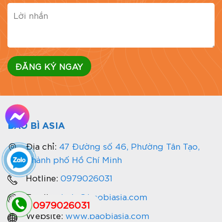
BAO BÌ ASIA
Địa chỉ:
47 Đường số 46, Phường Tân Tạo,
Thành phố Hồ Chí Minh
Hotline:
0979026031
Email:
admin@baobiasia.com
0979026031
Website:
www.baobiasia.com