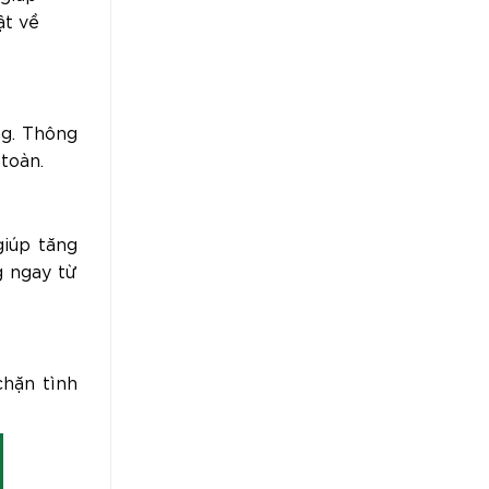
ật về
ng. Thông
toàn.
giúp tăng
g ngay từ
hặn tình