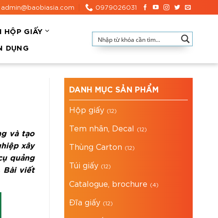
admin@baobiasia.com
0979026031
N HỘP GIẤY
N DỤNG
DANH MỤC SẢN PHẨM
Hộp giấy
(12)
Tem nhãn, Decal
(12)
ng và tạo
ghiệp xây
Thùng Carton
(12)
 cụ quảng
Túi giấy
(12)
 Bài viết
Catalogue, brochure
(4)
Đĩa giấy
(12)