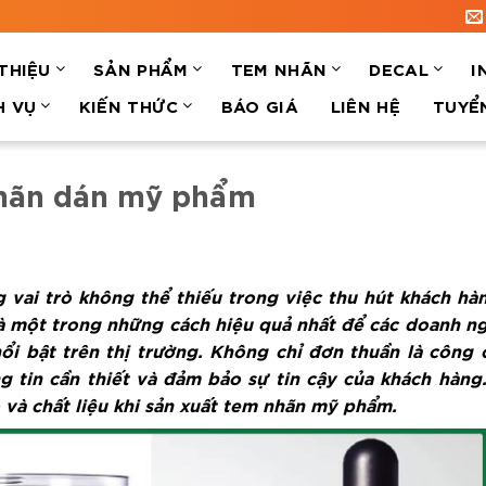
 THIỆU
SẢN PHẨM
TEM NHÃN
DECAL
I
H VỤ
KIẾN THỨC
BÁO GIÁ
LIÊN HỆ
TUYỂ
nhãn dán mỹ phẩm
vai trò không thể thiếu trong việc thu hút khách hà
à một trong những cách hiệu quả nhất để các doanh n
i bật trên thị trường. Không chỉ đơn thuần là công
tin cần thiết và đảm bảo sự tin cậy của khách hàng.
ò và chất liệu khi sản xuất tem nhãn mỹ phẩm.