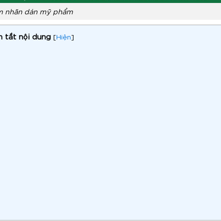
m nhãn dán mỹ phẩm
 tắt nội dung
[
Hiện
]