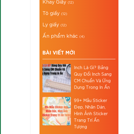
Khay Giấy
(12)
Tô giấy
(12)
Ly giấy
(12)
Ấn phẩm khác
(4)
BÀI VIẾT MỚI
Inch Là Gì? Bảng
Quy Đổi Inch Sang
CM Chuẩn Và Ứng
Dụng Trong In Ấn
99+ Mẫu Sticker
Đẹp, Nhãn Dán,
Hình Ảnh Sticker
Trang Trí Ấn
Tượng