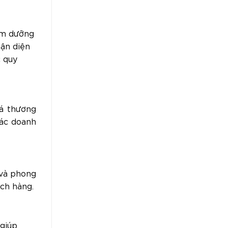
em dưỡng
hận diện
c quy
á thương
các doanh
 và phong
ch hàng.
 giúp