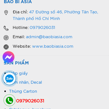
BAO BÌ ASIA
Địa chỉ:
47 Đường số 46, Phường Tân Tạo,
Thành phố Hồ Chí Minh
Hotline:
0979026031
Email:
admin@baobiasia.com
Website:
www.baobiasia.com
SẢN PHẨM
Hộp giấy
Tem nhãn, Decal
Thùng Carton
Túi giấy
0979026031
Catalogue, brochure