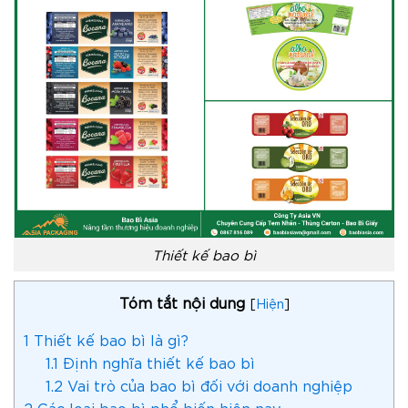
Thiết kế bao bì
Tóm tắt nội dung
[
Hiện
]
1
Thiết kế bao bì là gì?
1.1
Định nghĩa thiết kế bao bì
1.2
Vai trò của bao bì đối với doanh nghiệp
2
Các loại bao bì phổ biến hiện nay