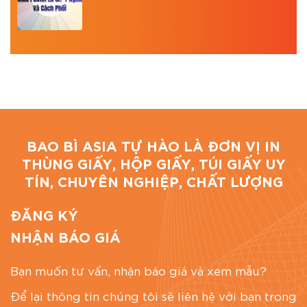
BAO BÌ ASIA TỰ HÀO LÀ ĐƠN VỊ IN
THÙNG GIẤY, HỘP GIẤY, TÚI GIẤY UY
TÍN, CHUYÊN NGHIỆP, CHẤT LƯỢNG
ĐĂNG KÝ
NHẬN BÁO GIÁ
Bạn muốn tư vấn, nhận báo giá và xem mẫu?
Để lại thông tin chúng tôi sẽ liên hệ với bạn trong