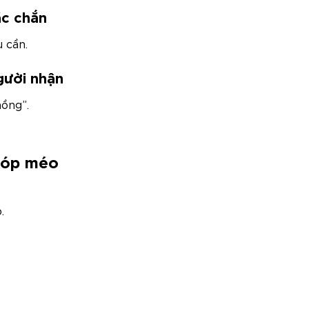
ắc chắn
 cần.
gười nhận
ồng”.
móp méo
.