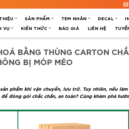
 THIỆU
SẢN PHẨM
TEM NHÃN
DECAL
I
H VỤ
KIẾN THỨC
BÁO GIÁ
LIÊN HỆ
TUYỂ
HOÁ BẰNG THÙNG CARTON CH
HÔNG BỊ MÓP MÉO
ản phẩm khi vận chuyển, lưu trữ. Tuy nhiên, nếu làm 
o để đóng gói chắc chắn, an toàn? Cùng khám phá hướ