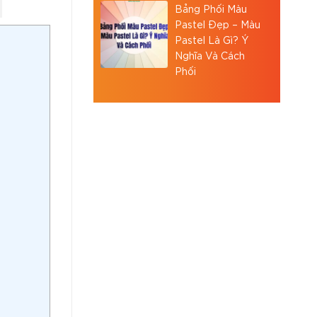
Bảng Phối Màu
Pastel Đẹp – Màu
Pastel Là Gì? Ý
Nghĩa Và Cách
Phối