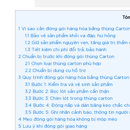
Tóm
1
Vì sao cần đóng gói hàng hóa bằng thùng Carto
1.1
Bảo vệ sản phẩm khỏi va đập, hư hỏng
1.2
Giữ sản phẩm nguyên vẹn, tăng giá trị thẩm
1.3
Tiết kiệm chi phí đổi trả, bảo hành
2
Chuẩn bị trước khi đóng gói thùng Carton
2.1
Chọn loại thùng carton phù hợp
2.2
Chuẩn bị dụng cụ hỗ trợ
3
Quy trình đóng gói hàng hóa bằng thùng Carton
3.1
Bước 1: Kiểm tra và vệ sinh sản phẩm
3.2
Bước 2: Bọc lót sản phẩm cẩn thận
3.3
Bước 3: Chèn lót trong thùng carton
3.4
Bước 4: Đóng nắp và dán băng keo chắc ch
3.5
Bước 5: Ghi nhãn cảnh báo, thông tin người
4
Mẹo đóng gói hàng hóa không bị móp méo
5
Lưu ý khi đóng gói giao hàng