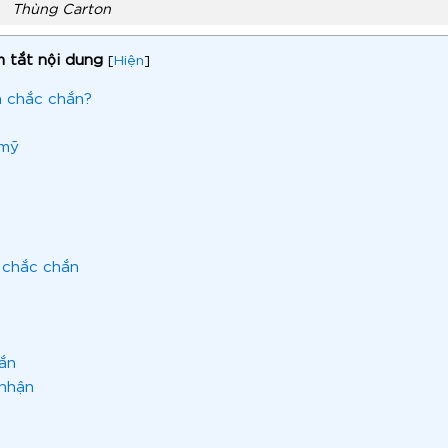
Thùng Carton
 tắt nội dung
[
Hiện
]
n chắc chắn?
 mỹ
 chắc chắn
ắn
 nhận