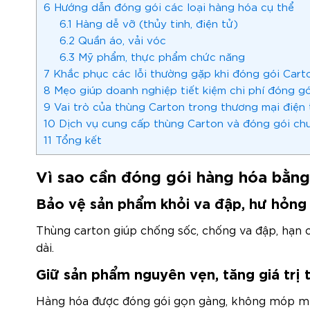
6
Hướng dẫn đóng gói các loại hàng hóa cụ thể
6.1
Hàng dễ vỡ (thủy tinh, điện tử)
6.2
Quần áo, vải vóc
6.3
Mỹ phẩm, thực phẩm chức năng
7
Khắc phục các lỗi thường gặp khi đóng gói Cart
8
Mẹo giúp doanh nghiệp tiết kiệm chi phí đóng gó
9
Vai trò của thùng Carton trong thương mại điện 
10
Dịch vụ cung cấp thùng Carton và đóng gói ch
11
Tổng kết
Vì sao cần đóng gói hàng hóa bằng
Bảo vệ sản phẩm khỏi va đập, hư hỏng
Thùng carton giúp chống sốc, chống va đập, hạn 
dài.
Giữ sản phẩm nguyên vẹn, tăng giá trị
Hàng hóa được đóng gói gọn gàng, không móp méo