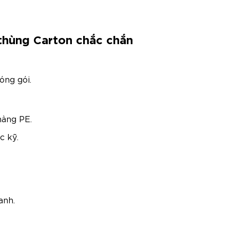
thùng Carton chắc chắn
óng gói.
màng PE.
c kỹ.
anh.