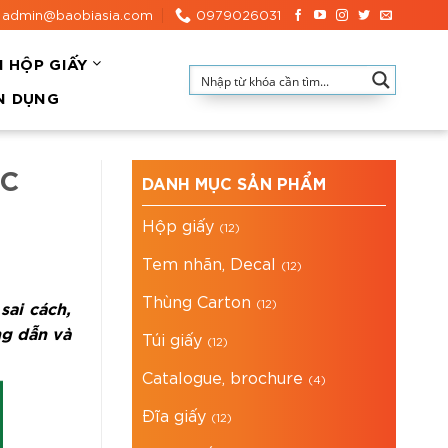
admin@baobiasia.com
0979026031
N HỘP GIẤY
N DỤNG
ẮC
DANH MỤC SẢN PHẨM
Hộp giấy
(12)
Tem nhãn, Decal
(12)
Thùng Carton
sai cách,
(12)
ng dẫn và
Túi giấy
(12)
Catalogue, brochure
(4)
Đĩa giấy
(12)