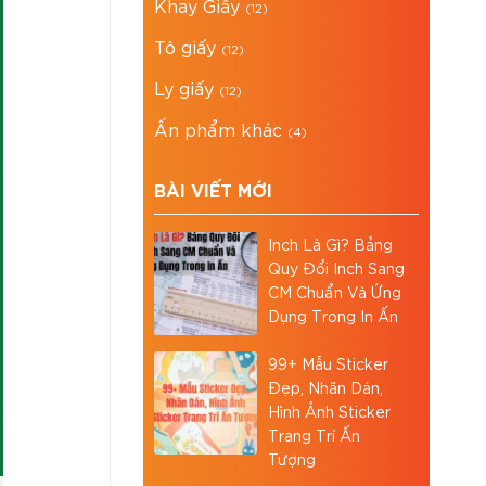
Khay Giấy
(12)
Tô giấy
(12)
Ly giấy
(12)
Ấn phẩm khác
(4)
BÀI VIẾT MỚI
Inch Là Gì? Bảng
Quy Đổi Inch Sang
CM Chuẩn Và Ứng
Dụng Trong In Ấn
99+ Mẫu Sticker
Đẹp, Nhãn Dán,
Hình Ảnh Sticker
Trang Trí Ấn
Tượng