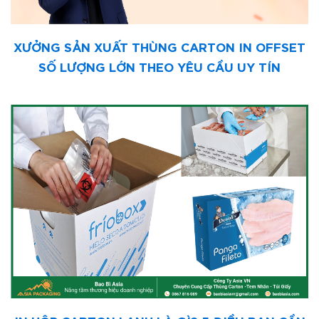
XƯỞNG SẢN XUẤT THÙNG CARTON IN OFFSET
SỐ LƯỢNG LỚN THEO YÊU CẦU UY TÍN