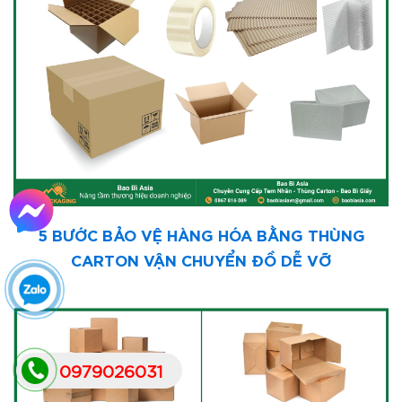
5 BƯỚC BẢO VỆ HÀNG HÓA BẰNG THÙNG
CARTON VẬN CHUYỂN ĐỒ DỄ VỠ
0979026031