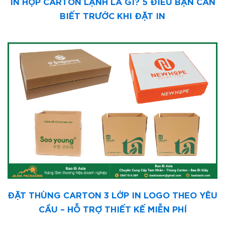
IN HỘP CARTON LẠNH LÀ GÌ? 5 ĐIỀU BẠN CẦN
BIẾT TRƯỚC KHI ĐẶT IN
ĐẶT THÙNG CARTON 3 LỚP IN LOGO THEO YÊU
CẦU – HỖ TRỢ THIẾT KẾ MIỄN PHÍ