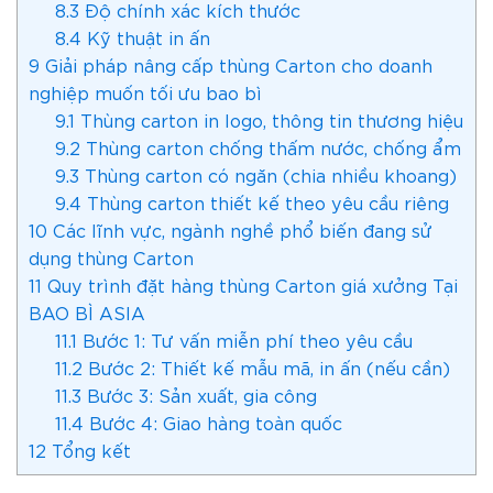
8.3
Độ chính xác kích thước
8.4
Kỹ thuật in ấn
9
Giải pháp nâng cấp thùng Carton cho doanh
nghiệp muốn tối ưu bao bì
9.1
Thùng carton in logo, thông tin thương hiệu
9.2
Thùng carton chống thấm nước, chống ẩm
9.3
Thùng carton có ngăn (chia nhiều khoang)
9.4
Thùng carton thiết kế theo yêu cầu riêng
10
Các lĩnh vực, ngành nghề phổ biến đang sử
dụng thùng Carton
11
Quy trình đặt hàng thùng Carton giá xưởng Tại
BAO BÌ ASIA
11.1
Bước 1: Tư vấn miễn phí theo yêu cầu
11.2
Bước 2: Thiết kế mẫu mã, in ấn (nếu cần)
11.3
Bước 3: Sản xuất, gia công
11.4
Bước 4: Giao hàng toàn quốc
12
Tổng kết