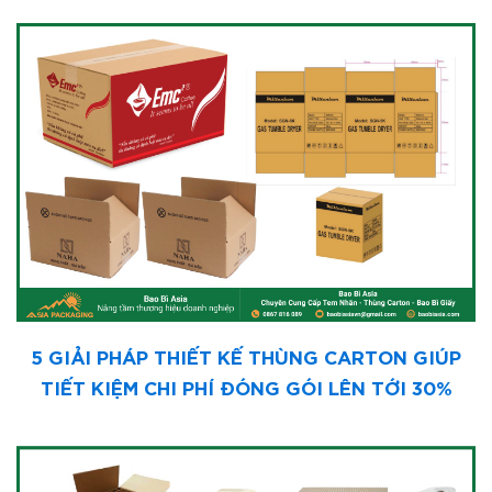
5 GIẢI PHÁP THIẾT KẾ THÙNG CARTON GIÚP
TIẾT KIỆM CHI PHÍ ĐÓNG GÓI LÊN TỚI 30%