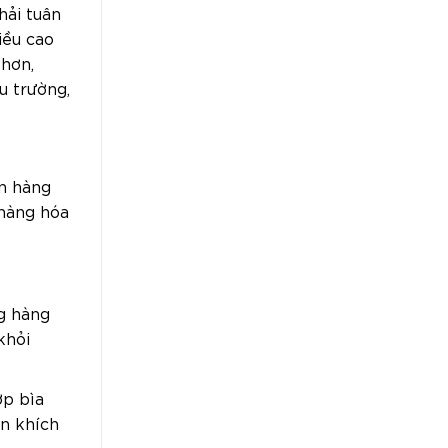
hải tuân
iều cao
 hơn,
u trường,
ển hàng
 hàng hóa
g hàng
khỏi
ớp bìa
n khích