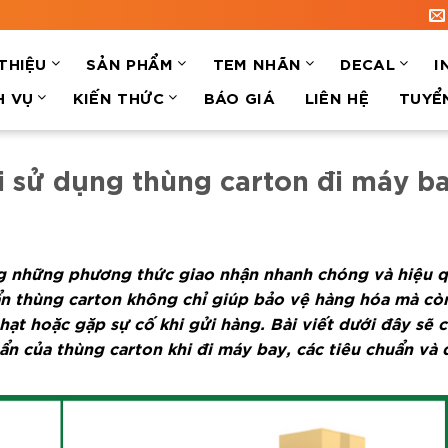
 THIỆU
SẢN PHẨM
TEM NHÃN
DECAL
I
H VỤ
KIẾN THỨC
BÁO GIÁ
LIÊN HỆ
TUYỂ
i sử dụng thùng carton đi máy b
g những phương thức giao nhận nhanh chóng và hiệu q
uẩn thùng carton không chỉ giúp bảo vệ hàng hóa mà cò
phạt hoặc gặp sự cố khi gửi hàng. Bài viết dưới đây sẽ 
uẩn của thùng carton khi đi máy bay, các tiêu chuẩn và