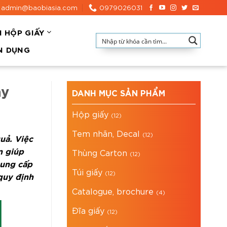
admin@baobiasia.com
0979026031
N HỘP GIẤY
N DỤNG
ay
DANH MỤC SẢN PHẨM
Hộp giấy
(12)
Tem nhãn, Decal
(12)
uả. Việc
n giúp
Thùng Carton
(12)
cung cấp
Túi giấy
(12)
 quy định
Catalogue, brochure
(4)
Đĩa giấy
(12)