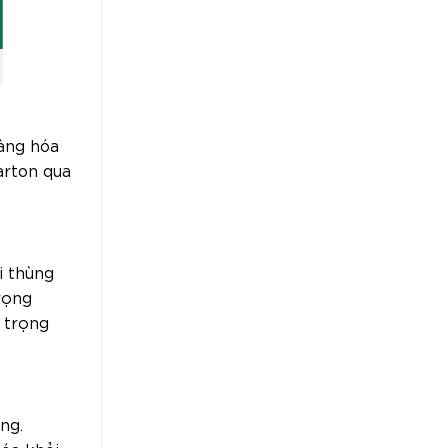
hàng hóa
arton qua
i thùng
rọng
 trọng
ng.