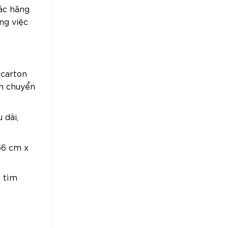
ác hãng
ng việc
 carton
ận chuyển
 dài,
56 cm x
n tìm