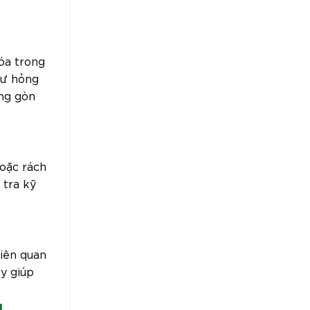
óa trong
hư hỏng
ông gòn
hoặc rách
 tra kỹ
liên quan
y giúp