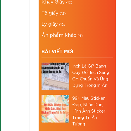
Khay Giấy
(12)
Tô giấy
(12)
Ly giấy
(12)
Ấn phẩm khác
(4)
BÀI VIẾT MỚI
Inch Là Gì? Bảng
Quy Đổi Inch Sang
CM Chuẩn Và Ứng
Dụng Trong In Ấn
99+ Mẫu Sticker
Đẹp, Nhãn Dán,
Hình Ảnh Sticker
Trang Trí Ấn
Tượng