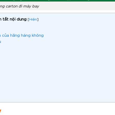
ng carton đi máy bay
 tắt nội dung
[
Hiện
]
h của hãng hàng không
u
y