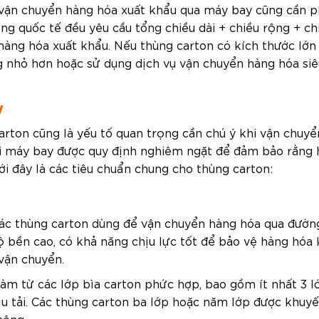
 vận chuyển hàng hóa xuất khẩu qua máy bay cũng cần p
ng quốc tế đều yêu cầu tổng chiều dài + chiều rộng + ch
hàng hóa xuất khẩu. Nếu thùng carton có kích thước lớn
g nhỏ hơn hoặc sử dụng dịch vụ vận chuyển hàng hóa siê
y
carton cũng là yếu tố quan trọng cần chú ý khi vận chuy
đi máy bay được quy định nghiêm ngặt để đảm bảo rằng
i đây là các tiêu chuẩn chung cho thùng carton:
Các thùng carton dùng để vận chuyển hàng hóa qua đườn
ộ bền cao, có khả năng chịu lực tốt để bảo vệ hàng hóa 
vận chuyển.
àm từ các lớp bìa carton phức hợp, bao gồm ít nhất 3 l
u tải. Các thùng carton ba lớp hoặc năm lớp được khuyế
hông.