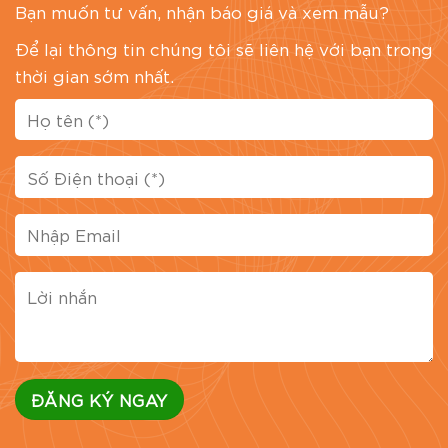
Bạn muốn tư vấn, nhận báo giá và xem mẫu?
Để lại thông tin chúng tôi sẽ liên hệ với bạn trong
thời gian sớm nhất.