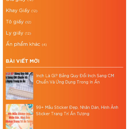
Khay Giấy
Tư vấn mẫu mã miễn phí, cam kết đúng chất
(12)
lượng, đúng tiến độ.
Tô giấy
(12)
Giải pháp đóng gói tại BAO BÌ ASIA
Ly giấy
(12)
Bao Bì Asia tự hào là đơn vị in ấn trên mọi chất
Ấn phẩm khác
(4)
liệu, uy tín, chuyên nghiệp, chất lượng tại Thành
phố Hồ Chí Minh. Chúng tôi cung cấp dịch vụ: in
BÀI VIẾT MỚI
hộp giấy carton, in thùng carton,.. theo yêu cầu.
Inch Là Gì? Bảng Quy Đổi Inch Sang CM
Địa chỉ: 766/18 Lạc Long Quân, Phường 9, Tân
Chuẩn Và Ứng Dụng Trong In Ấn
Bình, TP.HCM
Hotline: 0867886811
Email: baobiasiavn@gmail.com
99+ Mẫu Sticker Đẹp, Nhãn Dán, Hình Ảnh
Sticker Trang Trí Ấn Tượng
Website:
https://baobiasia.com