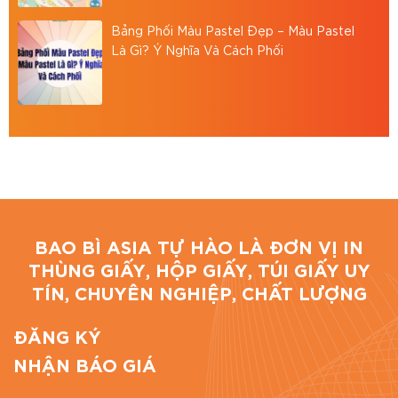
Đánh giá bài viết
Bảng Phối Màu Pastel Đẹp – Màu Pastel
Là Gì? Ý Nghĩa Và Cách Phối
BAO BÌ ASIA TỰ HÀO LÀ ĐƠN VỊ IN
THÙNG GIẤY, HỘP GIẤY, TÚI GIẤY UY
TÍN, CHUYÊN NGHIỆP, CHẤT LƯỢNG
ĐĂNG KÝ
NHẬN BÁO GIÁ