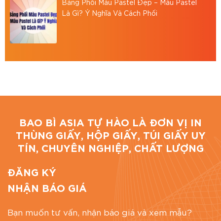
Bảng Phối Màu Pastel Đẹp – Màu Pastel
Là Gì? Ý Nghĩa Và Cách Phối
Đánh giá bài viết
BAO BÌ ASIA TỰ HÀO LÀ ĐƠN VỊ IN
THÙNG GIẤY, HỘP GIẤY, TÚI GIẤY UY
TÍN, CHUYÊN NGHIỆP, CHẤT LƯỢNG
ĐĂNG KÝ
NHẬN BÁO GIÁ
Bạn muốn tư vấn, nhận báo giá và xem mẫu?