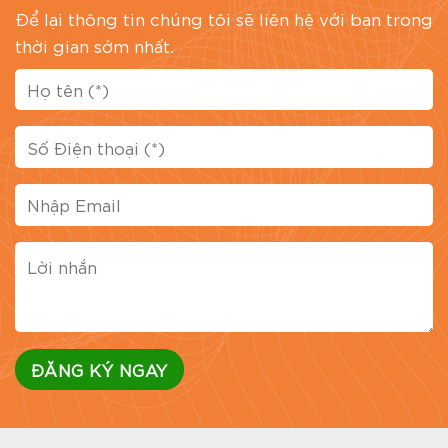
Để lại thông tin chúng tôi sẽ liên hệ với bạn trong
thời gian sớm nhất.