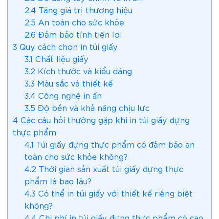
2.4
Tăng giá trị thương hiệu
2.5
An toàn cho sức khỏe
2.6
Đảm bảo tính tiện lợi
3
Quy cách chọn in túi giấy
3.1
Chất liệu giấy
3.2
Kích thước và kiểu dáng
3.3
Màu sắc và thiết kế
3.4
Công nghệ in ấn
3.5
Độ bền và khả năng chịu lực
4
Các câu hỏi thường gặp khi in túi giấy đựng
thực phẩm
4.1
Túi giấy đựng thực phẩm có đảm bảo an
toàn cho sức khỏe không?
4.2
Thời gian sản xuất túi giấy đựng thực
phẩm là bao lâu?
4.3
Có thể in túi giấy với thiết kế riêng biệt
không?
4.4
Chi phí in túi giấy đựng thực phẩm có cao