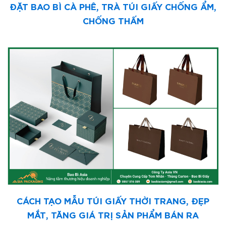
ĐẶT BAO BÌ CÀ PHÊ, TRÀ TÚI GIẤY CHỐNG ẨM,
CHỐNG THẤM
CÁCH TẠO MẪU TÚI GIẤY THỜI TRANG, ĐẸP
MẮT, TĂNG GIÁ TRỊ SẢN PHẨM BÁN RA