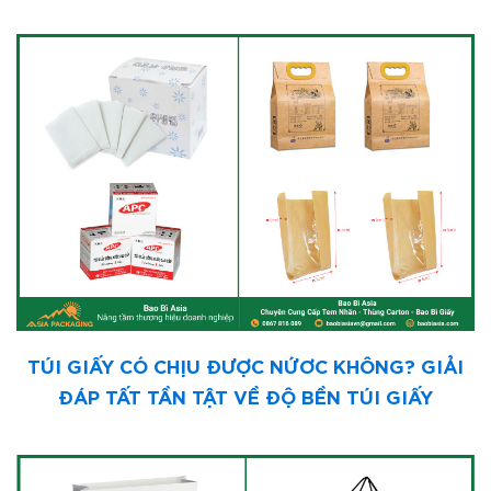
TÚI GIẤY CÓ CHỊU ĐƯỢC NỨƠC KHÔNG? GIẢI
ĐÁP TẤT TẦN TẬT VỀ ĐỘ BỀN TÚI GIẤY