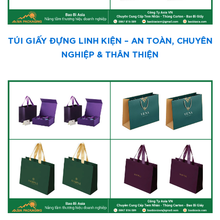
TÚI GIẤY ĐỰNG LINH KIỆN – AN TOÀN, CHUYÊN
NGHIỆP & THÂN THIỆN