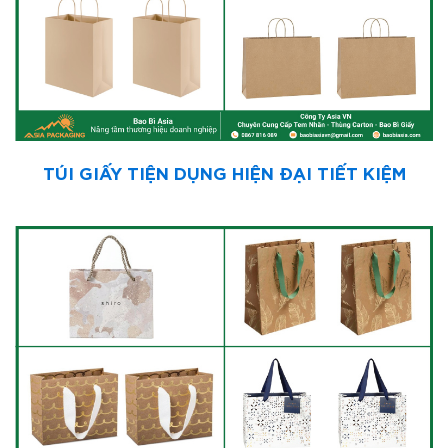
TÚI GIẤY TIỆN DỤNG HIỆN ĐẠI TIẾT KIỆM