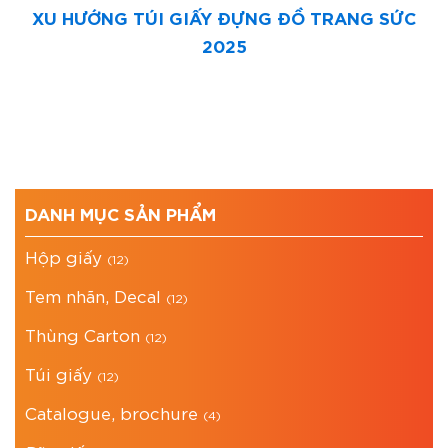
XU HƯỚNG TÚI GIẤY ĐỰNG ĐỒ TRANG SỨC
2025
DANH MỤC SẢN PHẨM
Hộp giấy
(12)
Tem nhãn, Decal
(12)
Thùng Carton
(12)
Túi giấy
(12)
Catalogue, brochure
(4)