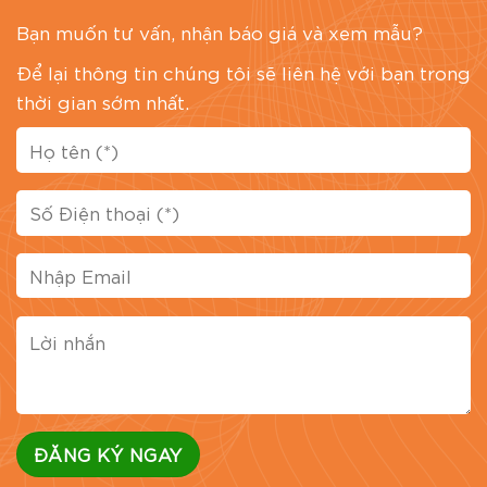
Bạn muốn tư vấn, nhận báo giá và xem mẫu?
Để lại thông tin chúng tôi sẽ liên hệ với bạn trong
thời gian sớm nhất.