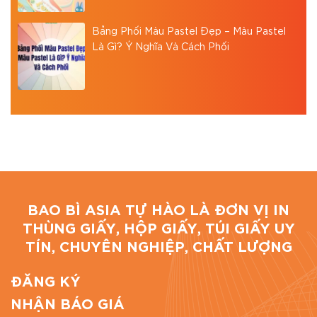
Bảng Phối Màu Pastel Đẹp – Màu Pastel
Là Gì? Ý Nghĩa Và Cách Phối
BAO BÌ ASIA TỰ HÀO LÀ ĐƠN VỊ IN
THÙNG GIẤY, HỘP GIẤY, TÚI GIẤY UY
TÍN, CHUYÊN NGHIỆP, CHẤT LƯỢNG
ĐĂNG KÝ
NHẬN BÁO GIÁ