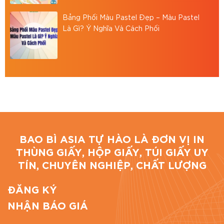
Bảng Phối Màu Pastel Đẹp – Màu Pastel
Là Gì? Ý Nghĩa Và Cách Phối
BAO BÌ ASIA TỰ HÀO LÀ ĐƠN VỊ IN
THÙNG GIẤY, HỘP GIẤY, TÚI GIẤY UY
TÍN, CHUYÊN NGHIỆP, CHẤT LƯỢNG
ĐĂNG KÝ
NHẬN BÁO GIÁ