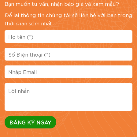
Bạn muốn tư vấn, nhận báo giá và xem mẫu?
Để lại thông tin chúng tôi sẽ liên hệ với bạn trong
thời gian sớm nhất.