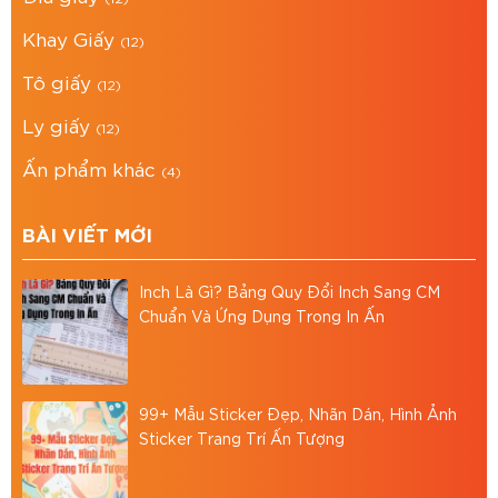
Địa chỉ: 766/18 Lạc Long Quân, Phường 9, Tân
Bình, TP.HCM
Khay Giấy
(12)
0867 886 811
Hotline:
Tô giấy
(12)
baobiasiavn@gmail.com
Email:
Ly giấy
Website:
https://baobiasia.com
(12)
Ấn phẩm khác
(4)
Đánh giá bài viết
BÀI VIẾT MỚI
Inch Là Gì? Bảng Quy Đổi Inch Sang CM
Chuẩn Và Ứng Dụng Trong In Ấn
99+ Mẫu Sticker Đẹp, Nhãn Dán, Hình Ảnh
Sticker Trang Trí Ấn Tượng