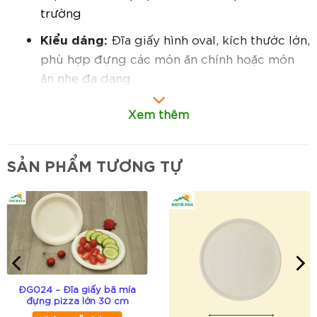
trường
Kiểu dáng:
Đĩa giấy hình oval, kích thước lớn,
phù hợp đựng các món ăn chính hoặc món
ăn nhẹ đa dạng
Đóng gói:
Đóng gói theo tiêu chuẩn, thuận
Xem thêm
tiện cho bảo quản và vận chuyển
In ấn:
Hỗ trợ in logo, thương hiệu, thông tin
SẢN PHẨM TƯƠNG TỰ
sản phẩm theo yêu cầu (áp dụng cho đơn
hàng số lượng lớn)
Đặc điểm nổi bật:
Thân thiện môi trường:
Sử dụng giấy tự
nhiên, dễ phân hủy, không gây ô nhiễm môi
ĐG024 – Đĩa giấy bã mía
trường
đựng pizza lớn 30 cm