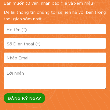
Bạn muốn tư vấn, nhận báo giá và xem mẫu?
Để lại thông tin chúng tôi sẽ liên hệ với bạn trong
thời gian sớm nhất.