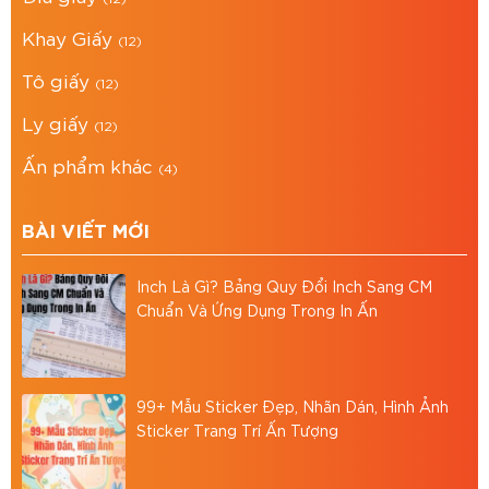
Địa chỉ: 766/18 Lạc Long Quân, Phường 9, Tân
Bình, TP.HCM
Khay Giấy
(12)
0867 886 811
Hotline:
Tô giấy
(12)
baobiasiavn@gmail.com
Email:
Ly giấy
Website:
https://baobiasia.com
(12)
Ấn phẩm khác
(4)
Đánh giá bài viết
BÀI VIẾT MỚI
Inch Là Gì? Bảng Quy Đổi Inch Sang CM
Chuẩn Và Ứng Dụng Trong In Ấn
99+ Mẫu Sticker Đẹp, Nhãn Dán, Hình Ảnh
Sticker Trang Trí Ấn Tượng