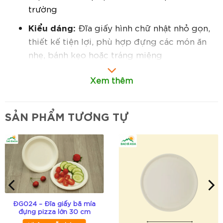
trường
Kiểu dáng:
Đĩa giấy hình chữ nhật nhỏ gọn,
thiết kế tiện lợi, phù hợp đựng các món ăn
nhẹ, bánh kẹo hoặc tráng miệng
Đóng gói:
Đóng gói theo tiêu chuẩn, thuận
Xem thêm
tiện bảo quản và vận chuyển
In ấn:
Hỗ trợ in logo, thương hiệu, thông tin
SẢN PHẨM TƯƠNG TỰ
sản phẩm theo yêu cầu (áp dụng cho đơn
hàng số lượng lớn)
Đặc điểm nổi bật:
Thân thiện môi trường:
Sử dụng giấy tự
nhiên, dễ phân hủy, không gây ô nhiễm môi
ĐG024 – Đĩa giấy bã mía
trường
đựng pizza lớn 30 cm