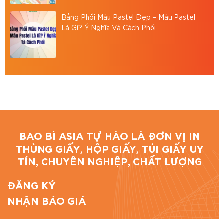
Bảng Phối Màu Pastel Đẹp – Màu Pastel
Là Gì? Ý Nghĩa Và Cách Phối
BAO BÌ ASIA TỰ HÀO LÀ ĐƠN VỊ IN
THÙNG GIẤY, HỘP GIẤY, TÚI GIẤY UY
TÍN, CHUYÊN NGHIỆP, CHẤT LƯỢNG
ĐĂNG KÝ
NHẬN BÁO GIÁ