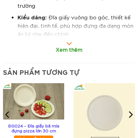
trường
Kiểu dáng:
Đĩa giấy vuông bo góc, thiết kế
hiện đại, tinh tế, phù hợp đựng đa dạng món
ăn từ nhẹ đến chính
Đóng gói:
Đóng gói theo tiêu chuẩn, thuận
Xem thêm
tiện bảo quản và vận chuyển
In ấn:
Hỗ trợ in logo, thương hiệu, thông tin
SẢN PHẨM TƯƠNG TỰ
sản phẩm theo yêu cầu (áp dụng cho đơn
hàng số lượng lớn)
Đặc điểm nổi bật:
Thân thiện môi trường:
Sử dụng giấy tự
nhiên, dễ phân hủy, không gây ô nhiễm môi
ĐG024 – Đĩa giấy bã mía
trường
đựng pizza lớn 30 cm