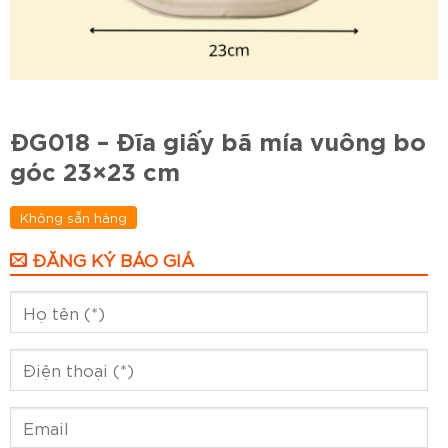
ĐG018 – Đĩa giấy bã mía vuông bo
góc 23×23 cm
Không sẵn hàng
ĐĂNG KÝ BÁO GIÁ