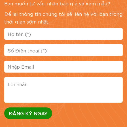
Bạn muốn tư vấn, nhận báo giá và xem mẫu?
Để lại thông tin chúng tôi sẽ liên hệ với bạn trong
thời gian sớm nhất.