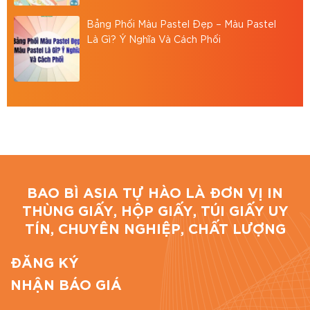
Bảng Phối Màu Pastel Đẹp – Màu Pastel
Là Gì? Ý Nghĩa Và Cách Phối
BAO BÌ ASIA TỰ HÀO LÀ ĐƠN VỊ IN
THÙNG GIẤY, HỘP GIẤY, TÚI GIẤY UY
TÍN, CHUYÊN NGHIỆP, CHẤT LƯỢNG
ĐĂNG KÝ
NHẬN BÁO GIÁ