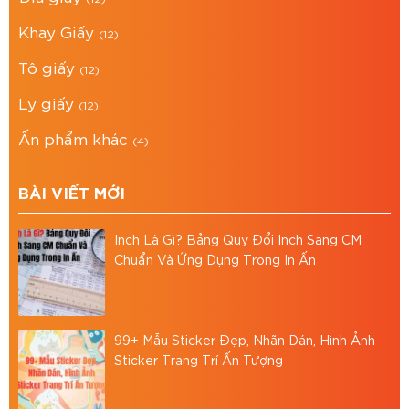
giấy, …
Khay Giấy
(12)
BAO BÌ ASIA
Địa chỉ: 766/18 Lạc Long Quân, Phường 9, Tân
Tô giấy
(12)
Bình, TP.HCM
Ly giấy
(12)
0867 886 811
Hotline:
baobiasiavn@gmail.com
Ấn phẩm khác
Email:
(4)
Website:
https://baobiasia.com
BÀI VIẾT MỚI
Đánh giá bài viết
Inch Là Gì? Bảng Quy Đổi Inch Sang CM
Chuẩn Và Ứng Dụng Trong In Ấn
99+ Mẫu Sticker Đẹp, Nhãn Dán, Hình Ảnh
Sticker Trang Trí Ấn Tượng