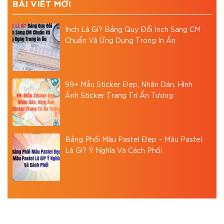
BÀI VIẾT MỚI
Inch Là Gì? Bảng Quy Đổi Inch Sang CM
Chuẩn Và Ứng Dụng Trong In Ấn
99+ Mẫu Sticker Đẹp, Nhãn Dán, Hình
Ảnh Sticker Trang Trí Ấn Tượng
Bảng Phối Màu Pastel Đẹp – Màu Pastel
Là Gì? Ý Nghĩa Và Cách Phối