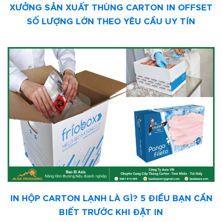
XƯỞNG SẢN XUẤT THÙNG CARTON IN OFFSET
SỐ LƯỢNG LỚN THEO YÊU CẦU UY TÍN
IN HỘP CARTON LẠNH LÀ GÌ? 5 ĐIỀU BẠN CẦN
BIẾT TRƯỚC KHI ĐẶT IN