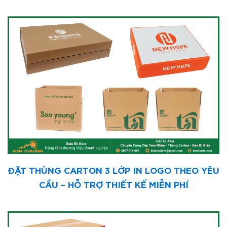
ĐẶT THÙNG CARTON 3 LỚP IN LOGO THEO YÊU
CẦU – HỖ TRỢ THIẾT KẾ MIỄN PHÍ