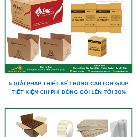
5 GIẢI PHÁP THIẾT KẾ THÙNG CARTON GIÚP
TIẾT KIỆM CHI PHÍ ĐÓNG GÓI LÊN TỚI 30%