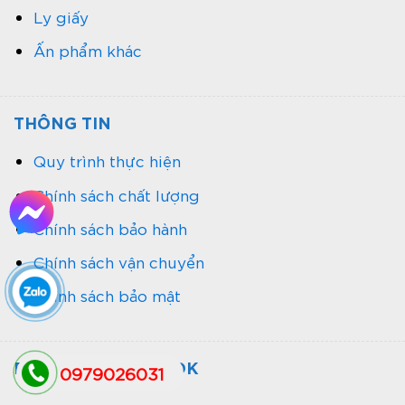
Ly giấy
Ấn phẩm khác
THÔNG TIN
Quy trình thực hiện
Chính sách chất lượng
Chính sách bảo hành
Chính sách vận chuyển
Chính sách bảo mật
FANPAGE FACEBOOK
0979026031