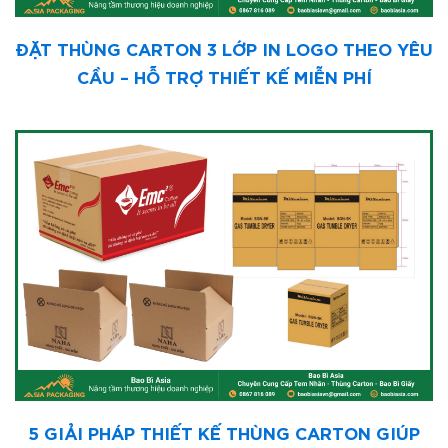
ĐẶT THÙNG CARTON 3 LỚP IN LOGO THEO YÊU
CẦU – HỖ TRỢ THIẾT KẾ MIỄN PHÍ
5 GIẢI PHÁP THIẾT KẾ THÙNG CARTON GIÚP