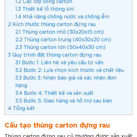
1.2
Các lớp sóng carton
1.3
Thiết kế lỗ thông khí
1.4
Khả năng chống nước và chống ẩm
2
Kích thước thùng carton đựng rau
2.1
Thùng carton nhỏ (30x20x15 cm)
2.2
Thùng carton trung (40x30x20 cm)
2.3
Thùng carton lớn (50x40x30 cm)
3
Quy trình đặt thùng carton đựng rau
3.1
Bước 1: Liên hệ và yêu cầu tư vấn
3.2
Bước 2: Lựa chọn kích thước và chất liệu
3.3
Bước 3: Nhận báo giá và xác nhận đơn
hàng
3.4
Bước 4: Thiết kế và sản xuất
3.5
Bước 5: Giao hàng và hỗ trợ sau bán
4
Tổng kết
Cấu tạo thùng carton đựng rau
Thùng carton đựng rau củ thường được sản xuất