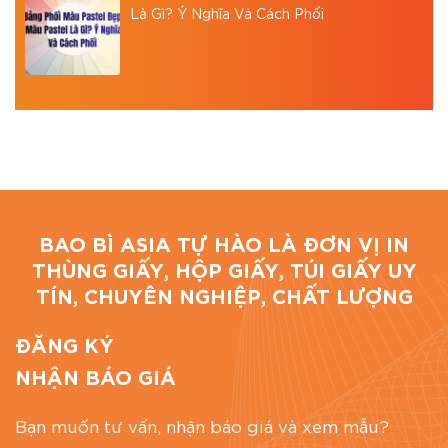
Là Gì? Ý Nghĩa Và Cách Phối
BAO BÌ ASIA TỰ HÀO LÀ ĐƠN VỊ IN
THÙNG GIẤY, HỘP GIẤY, TÚI GIẤY UY
TÍN, CHUYÊN NGHIỆP, CHẤT LƯỢNG
ĐĂNG KÝ
NHẬN BÁO GIÁ
Bạn muốn tư vấn, nhận báo giá và xem mẫu?