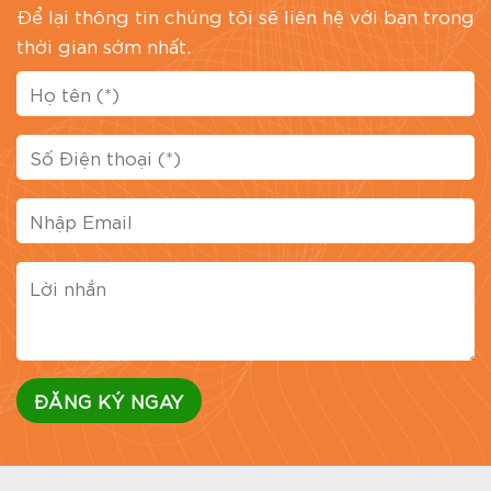
Để lại thông tin chúng tôi sẽ liên hệ với bạn trong
thời gian sớm nhất.