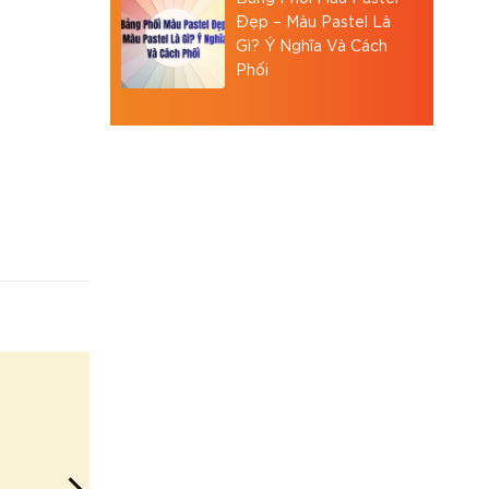
Đẹp – Màu Pastel Là
Gì? Ý Nghĩa Và Cách
Phối
m môi
, quán cà
ẩm sạch,