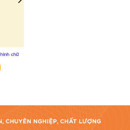
 sản
 hình chữ
ĐG021 – Đĩa giấy bã mía hình chữ
nhật 20×13 cm
Không sẵn hàng
giá bài viết
TÍN, CHUYÊN NGHIỆP, CHẤT LƯỢNG