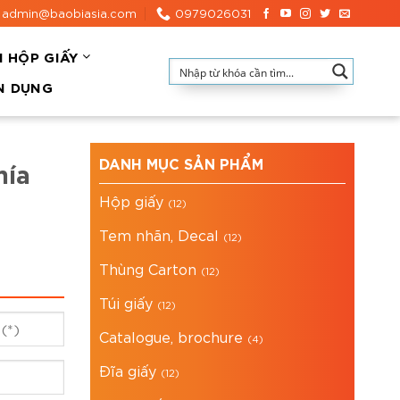
admin@baobiasia.com
0979026031
N HỘP GIẤY
N DỤNG
DANH MỤC SẢN PHẨM
mía
Hộp giấy
(12)
Tem nhãn, Decal
(12)
Thùng Carton
(12)
Túi giấy
(12)
Catalogue, brochure
(4)
Đĩa giấy
(12)