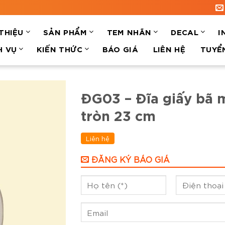
 THIỆU
SẢN PHẨM
TEM NHÃN
DECAL
I
H VỤ
KIẾN THỨC
BÁO GIÁ
LIÊN HỆ
TUYỂ
ĐG03 – Đĩa giấy bã 
tròn 23 cm
Liên hệ
ĐĂNG KÝ BÁO GIÁ