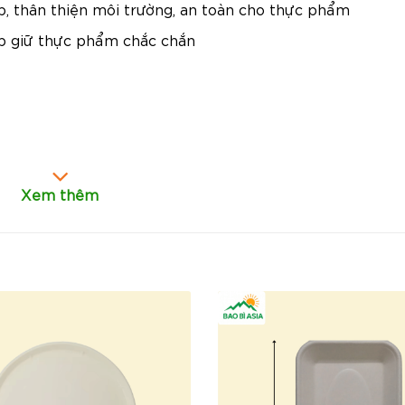
p, thân thiện môi trường, an toàn cho thực phẩm
úp giữ thực phẩm chắc chắn
chất liệu giấy tự nhiên, dễ phân hủy, không gây ô nhiễ
Xem thêm
ng khi đựng thức ăn khô hoặc nhẹ
hợp nhiều mục đích sử dụng như tiệc, sự kiện, nhà hàng
 phù hợp với phong cách mộc mạc và tự nhiên
ăn nhanh, bánh ngọt, đồ ăn nhẹ, các sản phẩm thực ph