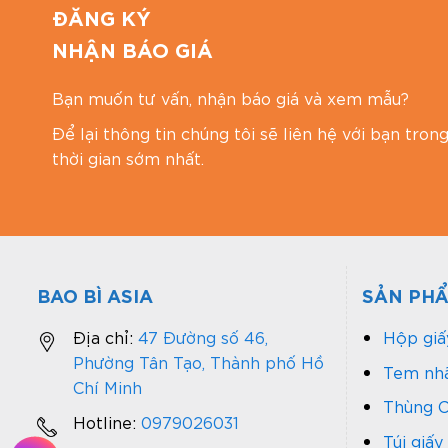
ĐĂNG KÝ
NHẬN BÁO GIÁ
Bạn muốn tư vấn, nhận báo giá và xem mẫu?
Để lại thông tin chúng tôi sẽ liên hệ với bạn tron
thời gian sớm nhất.
BAO BÌ ASIA
SẢN PH
Địa chỉ:
47 Đường số 46,
Hộp giấ
Phường Tân Tạo, Thành phố Hồ
Tem nhã
Chí Minh
Thùng C
Hotline:
0979026031
Túi giấy