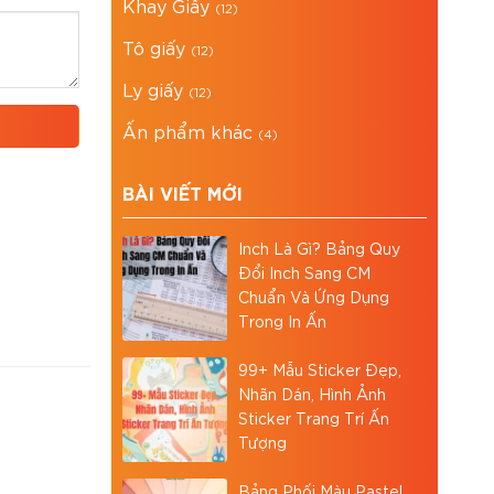
Khay Giấy
(12)
Tô giấy
(12)
Ly giấy
(12)
Ấn phẩm khác
(4)
BÀI VIẾT MỚI
Inch Là Gì? Bảng Quy
Đổi Inch Sang CM
Chuẩn Và Ứng Dụng
Trong In Ấn
99+ Mẫu Sticker Đẹp,
Nhãn Dán, Hình Ảnh
Sticker Trang Trí Ấn
Tượng
Bảng Phối Màu Pastel