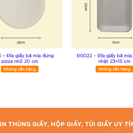
ghiệp, uy tín tại TP. Hồ Chí Minh. Chúng tôi cung cấp các
nh, TP.HCM
 – Đĩa giấy bã mía đựng
ĐG022 – Đĩa giấy bã mía
pizza nhỏ 20 cm
nhật 23×15 cm
Không sẵn hàng
Không sẵn hàng
Đánh 
IN THÙNG GIẤY, HỘP GIẤY, TÚI GIẤY UY 