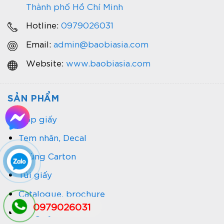
Thành phố Hồ Chí Minh
Hotline:
0979026031
Email:
admin@baobiasia.com
Website:
www.baobiasia.com
SẢN PHẨM
Hộp giấy
Tem nhãn, Decal
Thùng Carton
Túi giấy
Catalogue, brochure
0979026031
Đĩa giấy