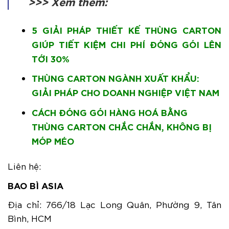
>>> Xem thêm:
5 GIẢI PHÁP THIẾT KẾ THÙNG CARTON
GIÚP TIẾT KIỆM CHI PHÍ ĐÓNG GÓI LÊN
TỚI 30%
THÙNG CARTON NGÀNH XUẤT KHẨU:
GIẢI PHÁP CHO DOANH NGHIỆP VIỆT NAM
CÁCH ĐÓNG GÓI HÀNG HOÁ BẰNG
THÙNG CARTON CHẮC CHẮN, KHÔNG BỊ
MÓP MÉO
Liên hệ:
BAO BÌ ASIA
Địa chỉ: 766/18 Lạc Long Quân, Phường 9, Tân
Bình, HCM