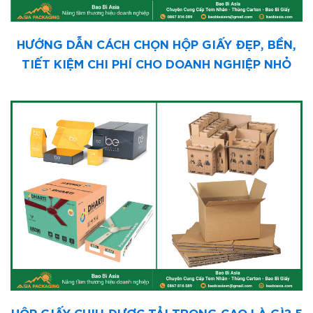
HƯỚNG DẪN CÁCH CHỌN HỘP GIẤY ĐẸP, BỀN,
TIẾT KIỆM CHI PHÍ CHO DOANH NGHIỆP NHỎ
HỘP GIẤY CHỊU ĐƯỢC TẢI TRỌNG CAO LÀ GÌ? 5