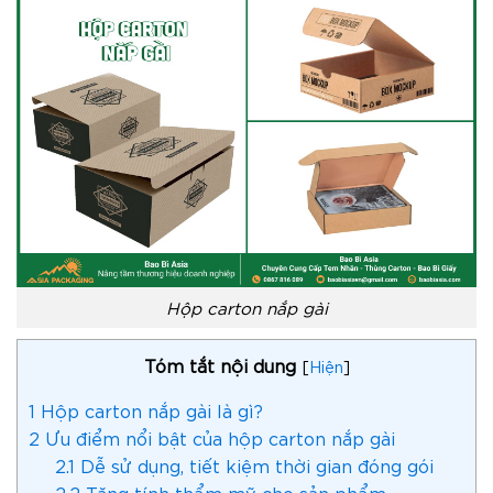
Hộp carton nắp gài
Tóm tắt nội dung
[
Hiện
]
1
Hộp carton nắp gài là gì?
2
Ưu điểm nổi bật của hộp carton nắp gài
2.1
Dễ sử dụng, tiết kiệm thời gian đóng gói
2.2
Tăng tính thẩm mỹ cho sản phẩm