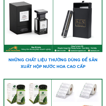
NHỮNG CHẤT LIỆU THƯỜNG DÙNG ĐỂ SẢN
XUẤT HỘP NƯỚC HOA CAO CẤP