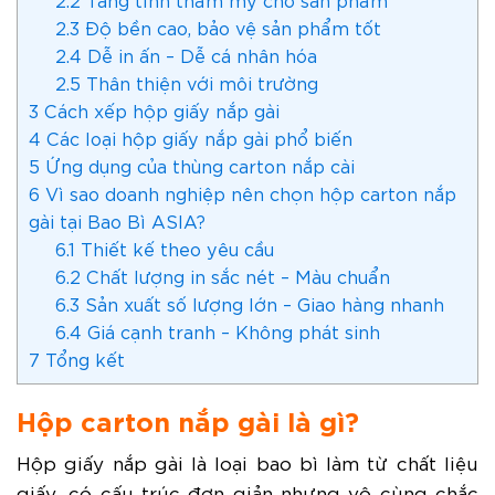
2.3
Độ bền cao, bảo vệ sản phẩm tốt
2.4
Dễ in ấn – Dễ cá nhân hóa
2.5
Thân thiện với môi trường
3
Cách xếp hộp giấy nắp gài
4
Các loại hộp giấy nắp gài phổ biến
5
Ứng dụng của thùng carton nắp cài
6
Vì sao doanh nghiệp nên chọn hộp carton nắp
gài tại Bao Bì ASIA?
6.1
Thiết kế theo yêu cầu
6.2
Chất lượng in sắc nét – Màu chuẩn
6.3
Sản xuất số lượng lớn – Giao hàng nhanh
6.4
Giá cạnh tranh – Không phát sinh
7
Tổng kết
Hộp carton nắp gài là gì?
Hộp giấy nắp gài là loại bao bì làm từ chất liệu
giấy, có cấu trúc đơn giản nhưng vô cùng chắc